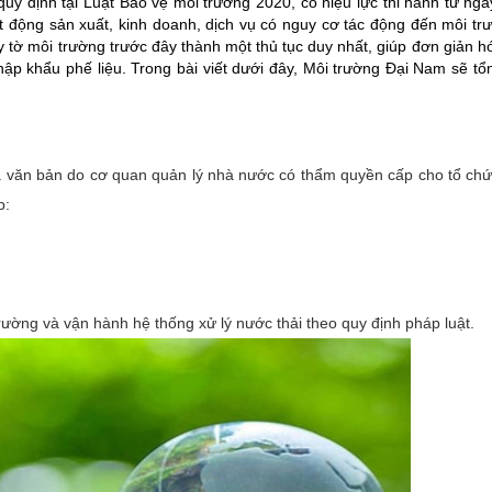
uy định tại Luật Bảo vệ môi trường 2020, có hiệu lực thi hành từ ngà
ạt động sản xuất, kinh doanh, dịch vụ có nguy cơ tác động đến môi tr
y tờ môi trường trước đây thành một thủ tục duy nhất, giúp đơn giản 
nhập khẩu phế liệu. Trong bài viết dưới đây, Môi trường Đại Nam sẽ 
 văn bản do cơ quan quản lý nhà nước có thẩm quyền cấp cho tổ chứ
p:
.
ường và vận hành hệ thống xử lý nước thải theo quy định pháp luật.