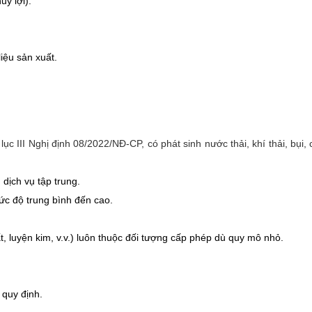
ủy lợi).
iệu sản xuất.
lục III Nghị định 08/2022/NĐ-CP, có phát sinh nước thải, khí thải, bụi, 
dịch vụ tập trung.
c độ trung bình đến cao.
, luyện kim, v.v.) luôn thuộc đối tượng cấp phép dù quy mô nhỏ.
 quy định.