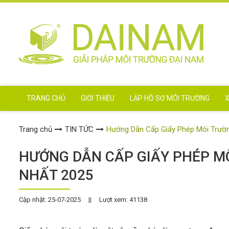
TRANG CHỦ
GIỚI THIỆU
LẬP HỒ SƠ MÔI TRƯỜNG
X
Trang chủ
TIN TỨC
Hướng Dẫn Cấp Giấy Phép Môi Trườ
HƯỚNG DẪN CẤP GIẤY PHÉP M
NHẤT 2025
Cập nhật: 25-07-2025
||
Lượt xem: 41138