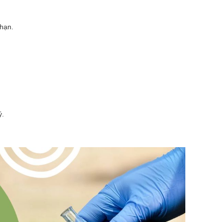
 hạn.
ý.