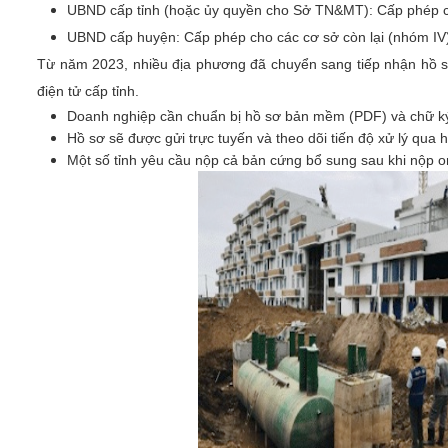
UBND cấp tỉnh (hoặc ủy quyền cho Sở TN&MT): Cấp phép cho
UBND cấp huyện: Cấp phép cho các cơ sở còn lại (nhóm IV
Từ năm 2023, nhiều địa phương đã chuyển sang tiếp nhận hồ 
điện tử cấp tỉnh.
Doanh nghiệp cần chuẩn bị hồ sơ bản mềm (PDF) và chữ ký
Hồ sơ sẽ được gửi trực tuyến và theo dõi tiến độ xử lý qua 
Một số tỉnh yêu cầu nộp cả bản cứng bổ sung sau khi nộp on