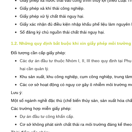
Giấy phép xả nước thải vào công trình thủy lợi (theo Luật Th
Giấy phép xả khí thải công nghiệp.
Giấy phép xử lý chất thải nguy hại.
Giấy xác nhận đủ điều kiện nhập khẩu phế liệu làm nguyên l
Sổ đăng ký chủ nguồn thải chất thải nguy hại.
1.2. Những quy định bắt buộc khi xin giấy phép môi trường
Đối tượng cần cấp giấy phép:
Các dự án đầu tư thuộc Nhóm I, II, III theo quy định tại Phụ 
hại cần quản lý.
Khu sản xuất, khu công nghiệp, cụm công nghiệp, trung tâm 
Các cơ sở hoạt động có nguy cơ gây ô nhiễm môi trường mứ
Lưu ý:
Một số ngành nghề đặc thù (chế biến thủy sản, sản xuất hóa chất
Các trường hợp miễn giấy phép:
Dự án đầu tư công khẩn cấp.
Cơ sở không phát sinh chất thải ra môi trường đáng kể theo