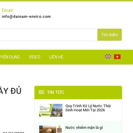
Email:
info@dainam-enviro.com
Tìm kiếm
UYỂN DỤNG
VIDEO
LIÊN HỆ
ẦY ĐỦ
TIN TỨC
Quy Trình Xử Lý Nước Thải
Sinh Hoạt Mới Tại 2026
Nước nhiễm mặn là gì