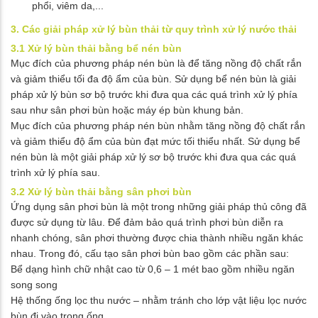
phổi, viêm da,...
3. Các giải pháp xử lý bùn thải từ quy trình xử lý nước thải
3.1 Xử lý bùn thải bằng bể nén bùn
Mục đích của phương pháp nén bùn là để tăng nồng độ chất rắn
và giảm thiểu tối đa độ ẩm của bùn. Sử dụng bể nén bùn là giải
pháp xử lý bùn sơ bộ trước khi đưa qua các quá trình xử lý phía
sau như sân phơi bùn hoặc máy ép bùn khung bản.
Mục đích của phương pháp nén bùn nhằm tăng nồng độ chất rắn
và giảm thiểu độ ẩm của bùn đạt mức tối thiểu nhất. Sử dụng bể
nén bùn là một giải pháp xử lý sơ bộ trước khi đưa qua các quá
trình xử lý phía sau.
3.2 Xử lý bùn thải bằng sân phơi bùn
Ứng dụng sân phơi bùn là một trong những giải pháp thủ công đã
được sử dụng từ lâu. Để đảm bảo quá trình phơi bùn diễn ra
nhanh chóng, sân phơi thường được chia thành nhiều ngăn khác
nhau. Trong đó, cấu tạo sân phơi bùn bao gồm các phần sau:
Bể dạng hình chữ nhật cao từ 0,6 – 1 mét bao gồm nhiều ngăn
song song
Hệ thống ống lọc thu nước – nhằm tránh cho lớp vật liệu lọc nước
bùn đi vào trong ống