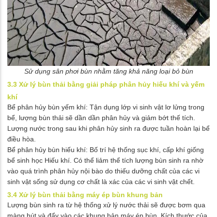
Sử dụng sân phơi bùn nhằm tăng khả năng loại bỏ bùn
3.3 Xử lý bùn thải bằng giải pháp phân hủy hiếu khí và yếm
khí
Bể phân hủy bùn yếm khí: Tận dụng lớp vi sinh vật lơ lửng trong
bể, lượng bùn thải sẽ dần dần phân hủy và giảm bớt thế tích.
Lượng nước trong sau khi phân hủy sinh ra được tuần hoàn lại bể
điều hòa.
Bể phân hủy bùn hiếu khí: Bố trí hệ thống sục khí, cấp khí giống
bể sinh học Hiếu khí. Có thể liảm thể tích lượng bùn sinh ra nhờ
vào quá trình phân hủy nội bào do thiếu dưỡng chất của các vi
sinh vật sống sử dụng cơ chất là xác của các vi sinh vật chết.
3.4 Xử lý bùn thải bằng máy ép bùn khung bản
Lượng bùn sinh ra từ hệ thống xử lý nước thải sẽ được bơm qua
màng hút và đẩy vào các khung bản máy ép bùn. Kích thước của