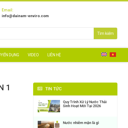
Email:
info@dainam-enviro.com
Tìm kiếm
UYỂN DỤNG
VIDEO
LIÊN HỆ
N 1
TIN TỨC
Quy Trình Xử Lý Nước Thải
Sinh Hoạt Mới Tại 2026
Nước nhiễm mặn là gì