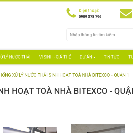
Điện thoại:
0909 378 796
Ử LÝ NƯỚC THẢI
VI SINH - GIÁ THỂ
DỰ ÁN
TIN TỨC
T
HỐNG XỬ LÝ NƯỚC THẢI SINH HOẠT TOÀ NHÀ BITEXCO - QUẬN 1
NH HOẠT TOÀ NHÀ BITEXCO - QUẬ