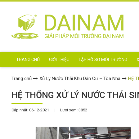
TRANG CHỦ
GIỚI THIỆU
LẬP HỒ SƠ MÔI TRƯỜNG
X
Trang chủ
Xử Lý Nước Thải Khu Dân Cư – Tòa Nhà
HỆ T
HỆ THỐNG XỬ LÝ NƯỚC THẢI SI
Cập nhật: 06-12-2021
||
Lượt xem: 3852