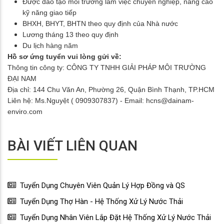
Được đào tạo môi trường làm việc chuyên nghiệp, nâng cao
kỹ năng giao tiếp
BHXH, BHYT, BHTN theo quy định của Nhà nước
Lương tháng 13 theo quy định
Du lịch hàng năm
Hồ sơ ứng tuyển vui lòng gửi về:
Thông tin công ty: CÔNG TY TNHH GIẢI PHÁP MÔI TRƯỜNG
ĐẠI NAM
Địa chỉ: 144 Chu Văn An, Phường 26, Quận Bình Thạnh, TP.HCM
Liên hệ: Ms.Nguyệt ( 0909307837) - Email: hcns@dainam-
enviro.com
BÀI VIẾT LIÊN QUAN
Tuyển Dụng Chuyên Viên Quản Lý Hợp Đồng và QS
Tuyển Dụng Thợ Hàn - Hệ Thống Xử Lý Nước Thải
Tuyển Dụng Nhân Viên Lắp Đặt Hệ Thống Xử Lý Nước Thải