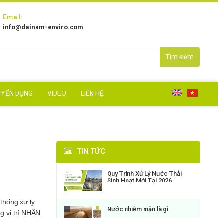
Email:
info@dainam-enviro.com
Tìm kiếm
UYỂN DỤNG
VIDEO
LIÊN HỆ
TIN TỨC
Quy Trình Xử Lý Nước Thải
Sinh Hoạt Mới Tại 2026
thống xử lý
Nước nhiễm mặn là gì
g vị trí NHÂN