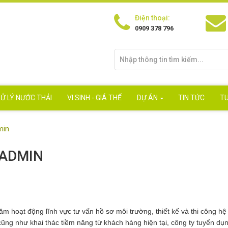
Điện thoại:
0909 378 796
Ử LÝ NƯỚC THẢI
VI SINH - GIÁ THỂ
DỰ ÁN
TIN TỨC
T
min
 ADMIN
 hoạt động lĩnh vực tư vấn hồ sơ môi trường, thiết kế và thi công hệ 
ũng như khai thác tiềm năng từ khách hàng hiện tại, công ty tuyển dụn