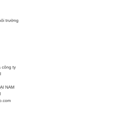
môi trường
 công ty
I
ĐẠI NAM
M
ro.com