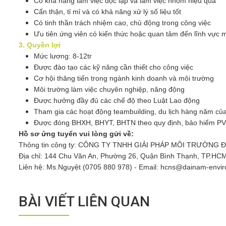
Có khả năng làm việc độc lập và làm việc nhóm hiệu quả
Cẩn thận, tỉ mỉ và có khả năng xử lý số liệu tốt
Có tinh thần trách nhiệm cao, chủ động trong công việc
Ưu tiên ứng viên có kiến thức hoặc quan tâm đến lĩnh vực 
3. Quyền lợi
Mức lương: 8-12tr
Được đào tạo các kỹ năng cần thiết cho công việc
Cơ hội thăng tiến trong ngành kinh doanh và môi trường
Môi trường làm việc chuyên nghiệp, năng động
Được hưởng đầy đủ các chế độ theo Luật Lao động
Tham gia các hoạt động teambuilding, du lịch hàng năm của
Được đóng BHXH, BHYT, BHTN theo quy định, bảo hiểm PV
Hồ sơ ứng tuyển vui lòng gửi về:
Thông tin công ty: CÔNG TY TNHH GIẢI PHÁP MÔI TRƯỜNG 
Địa chỉ: 144 Chu Văn An, Phường 26, Quận Bình Thạnh, TP.HC
Liên hệ: Ms.Nguyệt (
0705 880 978
) - Email: hcns@dainam-envi
BÀI VIẾT LIÊN QUAN