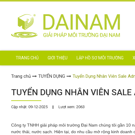
TRANG CHỦ
GIỚI THIỆU
LẬP HỒ SƠ MÔI TRƯỜNG
X
Trang chủ
TUYỂN DỤNG
Tuyển Dụng Nhân Viên Sale Ad
TUYỂN DỤNG NHÂN VIÊN SALE
Cập nhật: 09-12-2025
||
Lượt xem: 2063
Công ty TNHH giải pháp môi trường Đại Nam chúng tôi gần 10 năm
nước thải, nước sạch. Hiện tại, do nhu cầu mở rộng kinh doanh c