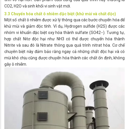
CO2​, H2​O và sinh khối vi sinh vật mới.
3.3 Chuyển hóa chất ô nhiễm đặc biệt (khử mùi và chất độc)
Một số chất ô nhiễm được xử lý thông qua các bước chuyển hóa để
khử mùi và giảm độc tính. Ví dụ, Hydrogen sulfide (H2​S) được các
nhóm vi khuẩn đặc biệt oxy hóa thành sulfate (SO42−​). Tương tự,
hợp chất Nitơ độc hại như NH3​ có thể được chuyển hóa thành
Nitrite và sau đó là Nitrate thông qua quá trình nitrat hóa. Cơ chế
chuyên biệt này đảm bảo rằng ngay cả những chất độc hại và có
mùi khó chịu cũng được chuyển hóa thành các chất ổn định, không
gây ô nhiễm.