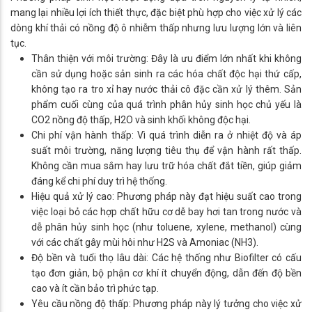
mang lại nhiều lợi ích thiết thực, đặc biệt phù hợp cho việc xử lý các
dòng khí thải có nồng độ ô nhiễm thấp nhưng lưu lượng lớn và liên
tục.
Thân thiện với môi trường: Đây là ưu điểm lớn nhất khi không
cần sử dụng hoặc sản sinh ra các hóa chất độc hại thứ cấp,
không tạo ra tro xỉ hay nước thải cô đặc cần xử lý thêm. Sản
phẩm cuối cùng của quá trình phân hủy sinh học chủ yếu là
CO2​ nồng độ thấp, H2​O và sinh khối không độc hại.
Chi phí vận hành thấp: Vì quá trình diễn ra ở nhiệt độ và áp
suất môi trường, năng lượng tiêu thụ để vận hành rất thấp.
Không cần mua sắm hay lưu trữ hóa chất đắt tiền, giúp giảm
đáng kể chi phí duy trì hệ thống.
Hiệu quả xử lý cao: Phương pháp này đạt hiệu suất cao trong
việc loại bỏ các hợp chất hữu cơ dễ bay hơi tan trong nước và
dễ phân hủy sinh học (như toluene, xylene, methanol) cùng
với các chất gây mùi hôi như H2​S và Amoniac (NH3​).
Độ bền và tuổi thọ lâu dài: Các hệ thống như Biofilter có cấu
tạo đơn giản, bộ phận cơ khí ít chuyển động, dẫn đến độ bền
cao và ít cần bảo trì phức tạp.
Yêu cầu nồng độ thấp: Phương pháp này lý tưởng cho việc xử