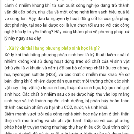
cảnh ô nhiễm không khí từ sản xuất công nghiệp đang trở thành
vấn đề cấp bách, nhu cầu về một công nghệ làm sạch hiệu quả là
vô cùng lớn. Vậy, đâu là nguyên lý hoạt động cốt lõi của giải pháp
đột phá này, tại sao lại được coi là lựa chọn tối ưu so với các công
nghệ hóa lý truyền thống? Hãy cùng khám phá về phương pháp xử
lý này ngay sau đây.
1. Xử lý khí thải bằng phương pháp sinh học là gì?
Xử lý khí thải bằng phương pháp sinh học là kỹ thuật kiểm soát ô
nhiễm không khí sử dụng hoạt động trao đổi chất của vi sinh vật
(chủ yếu là vi khuẩn và nấm) để loại bỏ các hợp chất hữu cơ dễ bay
hơi, hydrogen sulfide (H2​S), và các chất ô nhiễm mùi khác. Về cơ
bản, dòng khí ô nhiễm được dẫn qua một môi trường chứa các sinh
vật này - lớp vật liệu lọc sinh học, tháp rửa sinh học, bộ lọc nhỏ giọt
sinh học. Các chất ô nhiễm sau đó sẽ được hấp thụ vào lớp màng
sinh học và trở thành nguồn dinh dưỡng, bị phân hủy hoàn toàn
thành các sản phẩm vô hại như CO2​, nước, và sinh khối.
Điểm mạnh vượt trội của công nghệ sinh học này nằm ở tính thân
thiện với môi trường và chi phí vận hành thấp so với các phương
pháp hóa lý truyền thống như hấp thụ hay thiêu đốt. Quá trình xử lý
diễn ra ở nhiệt độ và áp suất môi trường, không cần sử dụng hóa