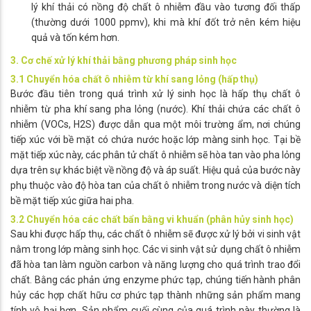
lý khí thải có nồng độ chất ô nhiễm đầu vào tương đối thấp
(thường dưới 1000 ppmv), khi mà khí đốt trở nên kém hiệu
quả và tốn kém hơn.
3. Cơ chế xử lý khí thải bằng phương pháp sinh học
3.1 Chuyển hóa chất ô nhiễm từ khí sang lỏng (hấp thụ)
Bước đầu tiên trong quá trình xử lý sinh học là hấp thụ chất ô
nhiễm từ pha khí sang pha lỏng (nước). Khí thải chứa các chất ô
nhiễm (VOCs, H2​S) được dẫn qua một môi trường ẩm, nơi chúng
tiếp xúc với bề mặt có chứa nước hoặc lớp màng sinh học. Tại bề
mặt tiếp xúc này, các phân tử chất ô nhiễm sẽ hòa tan vào pha lỏng
dựa trên sự khác biệt về nồng độ và áp suất. Hiệu quả của bước này
phụ thuộc vào độ hòa tan của chất ô nhiễm trong nước và diện tích
bề mặt tiếp xúc giữa hai pha.
3.2 Chuyển hóa các chất bẩn bằng vi khuẩn (phân hủy sinh học)
Sau khi được hấp thụ, các chất ô nhiễm sẽ được xử lý bởi vi sinh vật
nằm trong lớp màng sinh học. Các vi sinh vật sử dụng chất ô nhiễm
đã hòa tan làm nguồn carbon và năng lượng cho quá trình trao đổi
chất. Bằng các phản ứng enzyme phức tạp, chúng tiến hành phân
hủy các hợp chất hữu cơ phức tạp thành những sản phẩm mang
tính vô hại hơn. Sản phẩm cuối cùng của quá trình này thường là