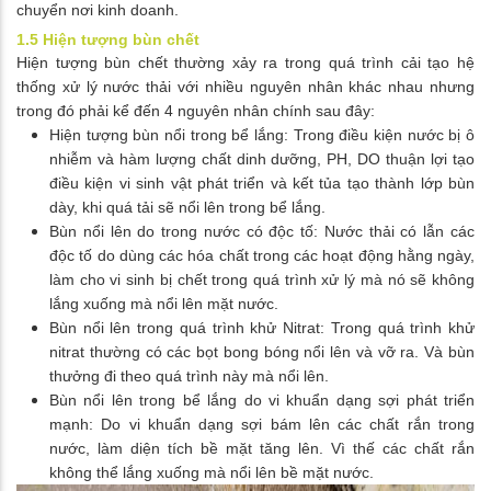
chuyển nơi kinh doanh.
1.5 Hiện tượng bùn chết
Hiện tượng bùn chết thường xảy ra trong quá trình cải tạo hệ
thống xử lý nước thải với nhiều nguyên nhân khác nhau nhưng
trong đó phải kể đến 4 nguyên nhân chính sau đây:
Hiện tượng bùn nổi trong bể lắng: Trong điều kiện nước bị ô
nhiễm và hàm lượng chất dinh dưỡng, PH, DO thuận lợi tạo
điều kiện vi sinh vật phát triển và kết tủa tạo thành lớp bùn
dày, khi quá tải sẽ nổi lên trong bể lắng.
Bùn nổi lên do trong nước có độc tố: Nước thải có lẫn các
độc tố do dùng các hóa chất trong các hoạt động hằng ngày,
làm cho vi sinh bị chết trong quá trình xử lý mà nó sẽ không
lắng xuống mà nổi lên mặt nước.
Bùn nổi lên trong quá trình khử Nitrat: Trong quá trình khử
nitrat thường có các bọt bong bóng nổi lên và vỡ ra. Và bùn
thưởng đi theo quá trình này mà nổi lên.
Bùn nổi lên trong bể lắng do vi khuẩn dạng sợi phát triển
mạnh: Do vi khuẩn dạng sợi bám lên các chất rắn trong
nước, làm diện tích bề mặt tăng lên. Vì thế các chất rắn
không thể lắng xuống mà nổi lên bề mặt nước.