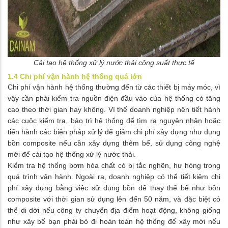
Cải tạo hệ thống xử lý nước thải công suất thực tế
1.4 Chi phí vận hành hệ thống quá lớn
Chi phí vận hành hệ thống thường đến từ các thiết bị máy móc, vì
vậy cần phải kiểm tra nguồn điện đầu vào của hệ thống có tăng
cao theo thời gian hay không. Vì thế doanh nghiệp nên tiết hành
các cuộc kiểm tra, bảo trì hệ thống để tìm ra nguyên nhân hoặc
tiến hành các biện pháp xử lý để giảm chi phí xây dựng như dụng
bồn composite nếu cần xây dựng thêm bể, sử dụng công nghệ
mới để cải tạo hệ thống xử lý nước thải.
Kiểm tra hệ thống bơm hóa chất có bị tắc nghẽn, hư hỏng trong
quá trình vận hành. Ngoài ra, doanh nghiệp có thể tiết kiệm chi
phí xây dựng bằng việc sử dụng bồn để thay thế bể như bồn
composite với thời gian sử dụng lên đến 50 năm, và đặc biệt có
thể di dời nếu công ty chuyển địa điểm hoạt động, không giống
như xây bể bạn phải bỏ đi hoàn toàn hệ thống để xây mới nếu