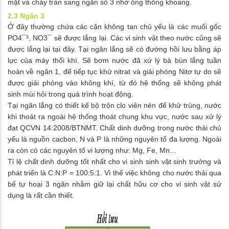
mặt và chảy tràn sang ngăn số 3 nhờ ống thông khoang.
2.3 Ngăn 3
Ở đây thường chứa các cặn không tan chủ yếu là các muối gốc
PO4¯³, NO3¯ sẽ được lắng lại. Các vi sinh vật theo nước cũng sẽ
được lắng lại tại đây. Tại ngăn lắng sẽ có đường hồi lưu bằng áp
lực của máy thổi khí. Sẽ bơm nước đã xử lý bà bùn lắng tuần
hoàn về ngăn 1, để tiếp tục khử nitrat và giải phóng Nitơ tự do sẽ
được giải phóng vào không khí, từ đó hệ thống sẽ không phát
sinh mùi hôi trong quá trình hoạt động.
Tại ngăn lắng có thiết kế bộ trộn clo viên nén để khử trùng, nước
khi thoát ra ngoài hệ thống thoát chung khu vực, nước sau xử lý
đạt QCVN 14:2008/BTNMT. Chất dinh dưỡng trong nước thải chủ
yếu là nguồn cacbon, N và P là những nguyên tố đa lượng. Ngoài
ra còn có các nguyên tố vi lượng như: Mg, Fe, Mn…
Tỉ lệ chất dinh dưỡng tốt nhất cho vi sinh sinh vật sinh trưởng và
phát triển là C:N:P = 100:5:1. Vì thế việc không cho nước thải qua
bể tự hoại 3 ngăn nhằm giữ lại chất hữu cơ cho vi sinh vật sử
dụng là rất cần thiết.