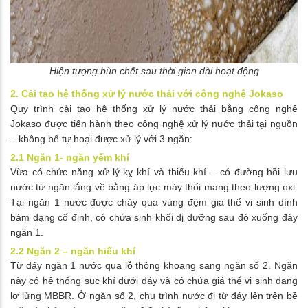
Hiện tượng bùn chết sau thời gian dài hoạt động
2. Cải tạo hệ thống xử lý nước thải với công nghệ Jokaso
Quy trình cải tạo hệ thống xử lý nước thải bằng công nghệ
Jokaso được tiến hành theo công nghệ xử lý nước thải tại nguồn
– không bể tự hoại được xử lý với 3 ngăn:
2.1 Ngăn 1- ngăn yếm khí
Vừa có chức năng xử lý kỵ khí và thiếu khí – có đường hồi lưu
nước từ ngăn lắng về bằng áp lực máy thổi mang theo lượng oxi.
Tại ngăn 1 nước được chảy qua vùng đệm giá thể vi sinh dính
bám dạng cố định, có chứa sinh khối dị dưỡng sau đó xuống đáy
ngăn 1.
2.2 Ngăn 2 – ngăn hiếu khí
Từ đáy ngăn 1 nước qua lỗ thông khoang sang ngăn số 2. Ngăn
này có hệ thống sục khí dưới đáy và có chứa giá thể vi sinh dạng
lơ lửng MBBR. Ở ngăn số 2, chu trình nước đi từ đáy lên trên bề