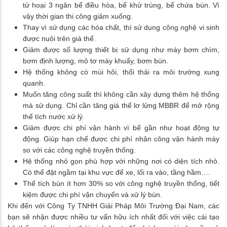
tử hoại 3 ngăn bể điều hòa, bể khử trùng, bể chứa bùn. Vì
vậy thời gian thi công giảm xuống.
Thay vì sử dụng các hóa chất, thì sử dụng công nghệ vi sinh
được nuôi trên giá thể.
Giảm được số lượng thiết bị sử dụng như máy bơm chìm,
bơm định lượng, mô tơ máy khuấy, bơm bùn.
Hệ thống không có mùi hôi, thối thải ra môi trường xung
quanh.
Muốn tăng công suất thì không cần xây dựng thêm hệ thống
mà sử dụng. Chỉ cần tăng giá thể lơ lửng MBBR để mở rộng
thể tích nước xử lý.
Giảm được chi phí vận hành vì bể gần như hoạt động tự
động. Giúp hạn chế được chi phí nhân công vận hành máy
so với các công nghệ truyền thống.
Hệ thống nhỏ gọn phù hợp với những nơi có diện tích nhỏ.
Có thể đặt ngầm tại khu vực để xe, lối ra vào, tầng hầm….
Thể tích bùn ít hơn 30% so với công nghệ truyền thống, tiết
kiệm được chi phí vận chuyển và xử lý bùn.
Khi đến với Công Ty TNHH Giải Pháp Môi Trường Đại Nam, các
bạn sẽ nhận được nhiều tư vấn hữu ích nhất đối với việc cải tạo