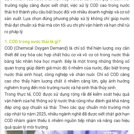
trường ngày càng được siết chặt, việc xử lý COD cao trong nước
thải trở thành yêu cầu bắt buộc đối với nhiều doanh nghiệp và cơ sở
sản xuất. Lựa chọn đúng phương pháp xử lý không chỉ giúp nước
thải đạt chuẩn xả thải mà còn tối ưu chi phí vận hành và hạn chế rủi
ro pháp lý.
1. COD trong nước thải là gì?
COD (Chemical Oxygen Demand) là chỉ số thể hiện lượng oxy cần
thiết để oxy hóa các hợp chất hữu cơ và vô cơ có trong nước thải
bằng tác nhân hóa học mạnh. Đây là một trong những thông số
quan trọng giúp đánh giá mức độ ô nhiễm của nước, đặc biệt trong
nước thải sinh hoạt, công nghiệp và chăn nuôi. Chỉ số COD càng
cao cho thấy hàm lượng chất ô nhiễm càng lớn, gây ảnh hưởng
nghiêm trọng đến môi trường nước và hệ sinh thái thủy sinh.
Trong thực tế, COD được sử dụng rộng rãi để kiểm soát hiệu quả
vận hành của hệ thống xử lý nước thải cũng như đánh giá khả năng
đáp ứng quy chuẩn xả thải. Theo các quy chuẩn môi trường mới
cập nhật từ năm 2025, nhiều ngành nghề đã được siết chặt giới hạn
COD nhằm giảm thiểu ô nhiễm nguồn tiếp nhận và nâng cao hiệu
quả quản lý môi trường.