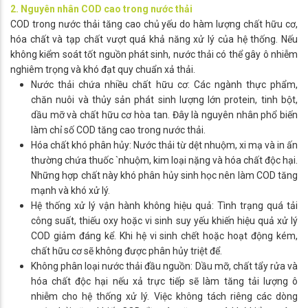
2. Nguyên nhân COD cao trong nước thải
COD trong nước thải tăng cao chủ yếu do hàm lượng chất hữu cơ,
hóa chất và tạp chất vượt quá khả năng xử lý của hệ thống. Nếu
không kiểm soát tốt nguồn phát sinh, nước thải có thể gây ô nhiễm
nghiêm trọng và khó đạt quy chuẩn xả thải.
Nước thải chứa nhiều chất hữu cơ: Các ngành thực phẩm,
chăn nuôi và thủy sản phát sinh lượng lớn protein, tinh bột,
dầu mỡ và chất hữu cơ hòa tan. Đây là nguyên nhân phổ biến
làm chỉ số COD tăng cao trong nước thải.
Hóa chất khó phân hủy: Nước thải từ dệt nhuộm, xi mạ và in ấn
thường chứa thuốc `nhuộm, kim loại nặng và hóa chất độc hại.
Những hợp chất này khó phân hủy sinh học nên làm COD tăng
mạnh và khó xử lý.
Hệ thống xử lý vận hành không hiệu quả: Tình trạng quá tải
công suất, thiếu oxy hoặc vi sinh suy yếu khiến hiệu quả xử lý
COD giảm đáng kể. Khi hệ vi sinh chết hoặc hoạt động kém,
chất hữu cơ sẽ không được phân hủy triệt để.
Không phân loại nước thải đầu nguồn: Dầu mỡ, chất tẩy rửa và
hóa chất độc hại nếu xả trực tiếp sẽ làm tăng tải lượng ô
nhiễm cho hệ thống xử lý. Việc không tách riêng các dòng