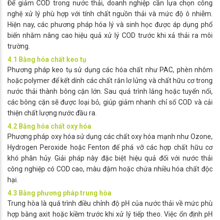
Để giảm COD trong nước thải, doanh nghiệp cần lựa chọn công
nghệ xử lý phù hợp với tính chất nguồn thải và mức độ ô nhiễm.
Hiện nay, các phương pháp hóa lý và sinh học được áp dụng phổ
biến nhằm nâng cao hiệu quả xử lý COD trước khi xả thải ra môi
trường.
4.1 Bằng hóa chất keo tụ
Phương pháp keo tụ sử dụng các hóa chất như PAC, phèn nhôm
hoặc polymer để kết dính các chất rắn lơ lửng và chất hữu cơ trong
nước thải thành bông cặn lớn. Sau quá trình lắng hoặc tuyển nổi,
các bông cặn sẽ được loại bỏ, giúp giảm nhanh chỉ số COD và cải
thiện chất lượng nước đầu ra.
4.2 Bằng hóa chất oxy hóa
Phương pháp oxy hóa sử dụng các chất oxy hóa mạnh như Ozone,
Hydrogen Peroxide hoặc Fenton để phá vỡ các hợp chất hữu cơ
khó phân hủy. Giải pháp này đặc biệt hiệu quả đối với nước thải
công nghiệp có COD cao, màu đậm hoặc chứa nhiều hóa chất độc
hại.
4.3 Bằng phương pháp trung hòa
Trung hòa là quá trình điều chỉnh độ pH của nước thải về mức phù
hợp bằng axit hoặc kiềm trước khi xử lý tiếp theo. Việc ổn định pH