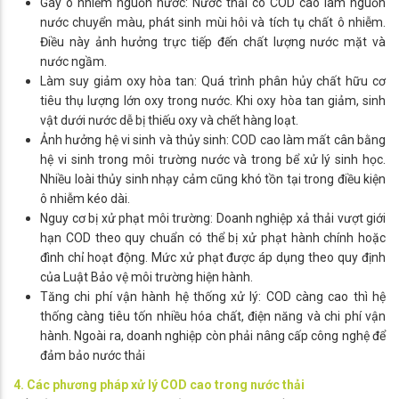
Gây ô nhiễm nguồn nước: Nước thải có COD cao làm nguồn
nước chuyển màu, phát sinh mùi hôi và tích tụ chất ô nhiễm.
Điều này ảnh hưởng trực tiếp đến chất lượng nước mặt và
nước ngầm.
Làm suy giảm oxy hòa tan: Quá trình phân hủy chất hữu cơ
tiêu thụ lượng lớn oxy trong nước. Khi oxy hòa tan giảm, sinh
vật dưới nước dễ bị thiếu oxy và chết hàng loạt.
Ảnh hưởng hệ vi sinh và thủy sinh: COD cao làm mất cân bằng
hệ vi sinh trong môi trường nước và trong bể xử lý sinh học.
Nhiều loài thủy sinh nhạy cảm cũng khó tồn tại trong điều kiện
ô nhiễm kéo dài.
Nguy cơ bị xử phạt môi trường: Doanh nghiệp xả thải vượt giới
hạn COD theo quy chuẩn có thể bị xử phạt hành chính hoặc
đình chỉ hoạt động. Mức xử phạt được áp dụng theo quy định
của Luật Bảo vệ môi trường hiện hành.
Tăng chi phí vận hành hệ thống xử lý: COD càng cao thì hệ
thống càng tiêu tốn nhiều hóa chất, điện năng và chi phí vận
hành. Ngoài ra, doanh nghiệp còn phải nâng cấp công nghệ để
đảm bảo nước thải
4. Các phương pháp xử lý COD cao trong nước thải