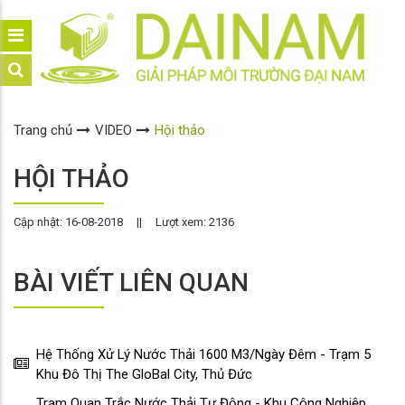
Trang chủ
VIDEO
Hội thảo
HỘI THẢO
Cập nhật: 16-08-2018
||
Lượt xem: 2136
BÀI VIẾT LIÊN QUAN
Hệ Thống Xử Lý Nước Thải 1600 M3/Ngày Đêm - Trạm 5
Khu Đô Thị The GloBal City, Thủ Đức
Trạm Quan Trắc Nước Thải Tự Động - Khu Công Nghiệp