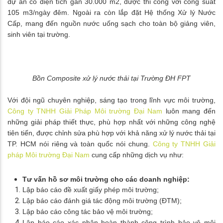
dự án có diện tích gần 30.000 m2, được thi công với công suất
105 m3/ngày đêm. Ngoài ra còn lắp đặt Hệ thống Xử lý Nước
Cấp, mang đến nguồn nước uống sạch cho toàn bộ giảng viên,
sinh viên tại trường.
Bồn Composite xử lý nước thải tại Trường ĐH FPT
Với đội ngũ chuyên nghiệp, sáng tạo trong lĩnh vực môi trường,
Công ty TNHH Giải Pháp Môi trường Đại Nam
luôn mang đến
những giải pháp thiết thực, phù hợp nhất với những công nghệ
tiên tiến, được chỉnh sửa phù hợp với khả năng xử lý nước thải tại
TP. HCM nói riêng và toàn quốc nói chung.
Công ty TNHH Giải
pháp Môi trường Đại Nam
cung cấp những dịch vụ như:
Tư vấn hồ sơ môi trường cho các doanh nghiệp:
Lập báo cáo đề xuất giấy phép môi trường;
Lập báo cáo đánh giá tác động môi trường (ĐTM);
Lập báo cáo công tác bảo vệ môi trường;
Lập báo cáo xác nhận hoàn thành công trình bảo vệ môi