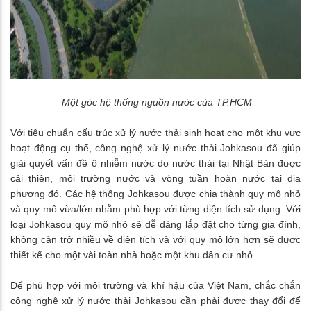
Một góc hệ thống nguồn nước của TP.HCM
Với tiêu chuẩn cấu trúc xử lý nước thải sinh hoạt cho một khu vực
hoạt động cụ thể, công nghệ xử lý nước thải Johkasou đã giúp
giải quyết vấn đề ô nhiễm nước do nước thải tại Nhật Bản được
cải thiện, môi trường nước và vòng tuần hoàn nước tại địa
phương đó. Các hệ thống Johkasou được chia thành quy mô nhỏ
và quy mô vừa/lớn nhằm phù hợp với từng diện tích sử dụng. Với
loại Johkasou quy mô nhỏ sẽ dễ dàng lắp đặt cho từng gia đình,
không cản trở nhiều về diện tích và với quy mô lớn hơn sẽ được
thiết kế cho một vài toàn nhà hoặc một khu dân cư nhỏ.
Để phù hợp với môi trường và khí hậu của Việt Nam, chắc chắn
công nghệ xử lý nước thải Johkasou cần phải được thay đổi để