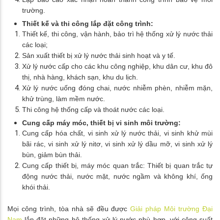
trường.
Thiết kế và thi công lắp đặt công trình:
Thiết kế, thi công, vận hành, bảo trì hệ thống xử lý nước thải
các loại;
Sản xuất thiết bị xử lý nước thải sinh hoạt và y tế.
Xử lý nước cấp cho các khu công nghiệp, khu dân cư, khu đô
thị, nhà hàng, khách sạn, khu du lịch.
Xử lý nước uống đóng chai, nước nhiễm phèn, nhiễm mặn,
khử trùng, làm mềm nước.
Thi công hệ thống cấp và thoát nước các loại.
Cung cấp máy móc, thiết bị vi sinh môi trường:
Cung cấp hóa chất, vi sinh xử lý nước thải, vi sinh khử mùi
bãi rác, vi sinh xử lý nitơ, vi sinh xử lý dầu mỡ, vi sinh xử lý
bùn, giảm bùn thải.
Cung cấp thiết bị, máy móc quan trắc: Thiết bị quan trắc tự
động nước thải, nước mặt, nước ngầm và không khí, ống
khói thải.​
Mọi công trình, tòa nhà sẽ đều được
Giải pháp Môi trường Đại
Nam
lắp đặt những hệ thống xử lý nước phù hợp, với công suất