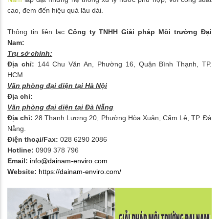
cao, đem đến hiệu quả lâu dài.
Thông tin liên lạc
Công ty TNHH Giải pháp Môi trường Đại
Nam:
Trụ sở chính:
Địa chỉ:
144 Chu Văn An, Phường 16, Quận Bình Thạnh, TP.
HCM
Văn phòng đại diện tại Hà Nội
Địa chỉ:
Văn phòng đại diện tại Đà Nẵng
Địa chỉ:
28 Thanh Lương 20, Phường Hòa Xuân, Cẩm Lệ, TP. Đà
Nẵng.
Điện thoại/Fax:
028 6290 2086
Hotline:
0909 378 796
Email:
info@dainam-enviro.com
Website:
https://dainam-enviro.com/