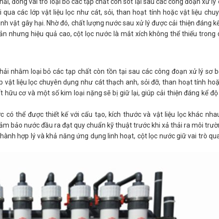
hải, đóng vai trò loại bỏ các tạp chất còn sót lại sau các công đoạn xử lý
qua các lớp vật liệu lọc như cát, sỏi, than hoạt tính hoặc vật liệu ch
sinh vật gây hại. Nhờ đó, chất lượng nước sau xử lý được cải thiện đáng k
ản nhưng hiệu quả cao, cột lọc nước là mắt xích không thể thiếu trong q
thải nhằm loại bỏ các tạp chất còn tồn tại sau các công đoạn xử lý sơ b
 vật liệu lọc chuyên dụng như cát thạch anh, sỏi đỡ, than hoạt tính hoặc
ất hữu cơ và một số kim loại nặng sẽ bị giữ lại, giúp cải thiện đáng kể đ
có thể được thiết kế với cấu tạo, kích thước và vật liệu lọc khác nhau
đảm bảo nước đầu ra đạt quy chuẩn kỹ thuật trước khi xả thải ra môi trườ
n hành hợp lý và khả năng ứng dụng linh hoạt, cột lọc nước giữ vai trò qu