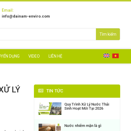
Email:
info@dainam-enviro.com
Tìm kiếm
UYỂN DỤNG
VIDEO
LIÊN HỆ
XỬ LÝ
TIN TỨC
Quy Trình Xử Lý Nước Thải
Sinh Hoạt Mới Tại 2026
Nước nhiễm mặn là gì