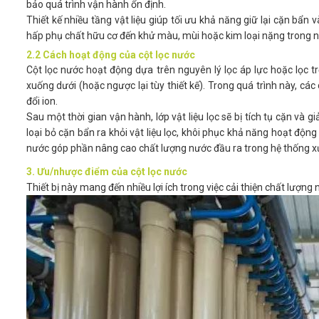
bảo quá trình vận hành ổn định.
Thiết kế nhiều tầng vật liệu giúp tối ưu khả năng giữ lại cặn bẩn 
hấp phụ chất hữu cơ đến khử màu, mùi hoặc kim loại nặng trong n
2.2 Cách hoạt động của cột lọc nước
Cột lọc nước hoạt động dựa trên nguyên lý lọc áp lực hoặc lọc tr
xuống dưới (hoặc ngược lại tùy thiết kế). Trong quá trình này, các 
đổi ion.
Sau một thời gian vận hành, lớp vật liệu lọc sẽ bị tích tụ cặn và
loại bỏ cặn bẩn ra khỏi vật liệu lọc, khôi phục khả năng hoạt động
nước góp phần nâng cao chất lượng nước đầu ra trong hệ thống xử
3. Ưu/nhược điểm của cột lọc nước
Thiết bị này mang đến nhiều lợi ích trong việc cải thiện chất lượn