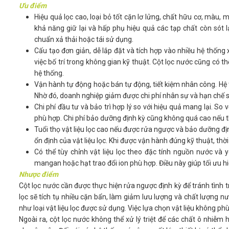
Ưu điểm
Hiệu quả lọc cao, loại bỏ tốt cặn lơ lửng, chất hữu cơ, màu, m
khả năng giữ lại và hấp phụ hiệu quả các tạp chất còn sót l
chuẩn xả thải hoặc tái sử dụng.
Cấu tạo đơn giản, dễ lắp đặt và tích hợp vào nhiều hệ thống 
việc bố trí trong không gian kỹ thuật. Cột lọc nước cũng có t
hệ thống.
Vận hành tự động hoặc bán tự động, tiết kiệm nhân công. Hệ th
Nhờ đó, doanh nghiệp giảm được chi phí nhân sự và hạn chế sa
Chi phí đầu tư và bảo trì hợp lý so với hiệu quả mang lại. S
phù hợp. Chi phí bảo dưỡng định kỳ cũng không quá cao nếu th
Tuổi thọ vật liệu lọc cao nếu được rửa ngược và bảo dưỡng đị
ổn định của vật liệu lọc. Khi được vận hành đúng kỹ thuật, thờ
Có thể tùy chỉnh vật liệu lọc theo đặc tính nguồn nước và 
mangan hoặc hạt trao đổi ion phù hợp. Điều này giúp tối ưu h
Nhược điểm
Cột lọc nước cần được thực hiện rửa ngược định kỳ để tránh tình tr
lọc sẽ tích tụ nhiều cặn bẩn, làm giảm lưu lượng và chất lượng nư
như loại vật liệu lọc được sử dụng. Việc lựa chọn vật liệu không 
Ngoài ra, cột lọc nước không thể xử lý triệt để các chất ô nhiễ