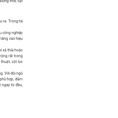
 Đồng thời, vật
u ra. Trong hệ
hu công nghiệp
 nâng cao hiệu
hi xả thải hoặc
rộng rãi trong
thuật, cột lọc
ng. Với đội ngũ
i phù hợp, đảm
t ngay từ đầu,