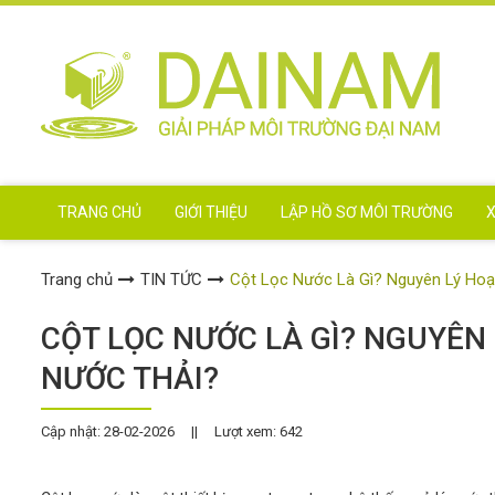
TRANG CHỦ
GIỚI THIỆU
LẬP HỒ SƠ MÔI TRƯỜNG
X
Trang chủ
TIN TỨC
Cột Lọc Nước Là Gì? Nguyên Lý Hoạ
CỘT LỌC NƯỚC LÀ GÌ? NGUYÊN
NƯỚC THẢI?
Cập nhật: 28-02-2026
||
Lượt xem: 642