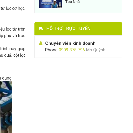
Toà Nhà
từ lọc cơ học,
HỖ TRỢ TRỰC TUYẾN
ệu lọc từ trên
hấp phụ và trao
Chuyên viên kinh doanh
trình này giúp
Phone
0909 378 796
Ms Quỳnh
u quả, cột lọc
ử dụng.