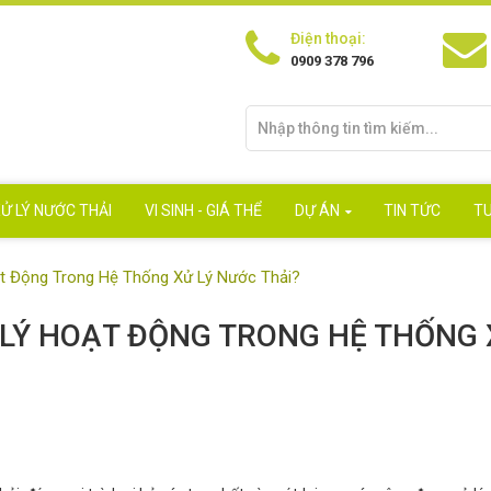
Điện thoại:
0909 378 796
Ử LÝ NƯỚC THẢI
VI SINH - GIÁ THỂ
DỰ ÁN
TIN TỨC
T
t Động Trong Hệ Thống Xử Lý Nước Thải?
 LÝ HOẠT ĐỘNG TRONG HỆ THỐNG 