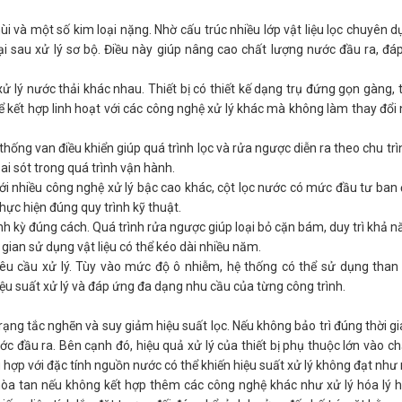
ùi và một số kim loại nặng. Nhờ cấu trúc nhiều lớp vật liệu lọc chuyên d
ại sau xử lý sơ bộ. Điều này giúp nâng cao chất lượng nước đầu ra, đá
xử lý nước thải khác nhau. Thiết bị có thiết kế dạng trụ đứng gọn gàng, 
hể kết hợp linh hoạt với các công nghệ xử lý khác mà không làm thay đổi 
ống van điều khiển giúp quá trình lọc và rửa ngược diễn ra theo chu trìn
i sót trong quá trình vận hành.
o với nhiều công nghệ xử lý bậc cao khác, cột lọc nước có mức đầu tư ban
ực hiện đúng quy trình kỹ thuật.
nh kỳ đúng cách. Quá trình rửa ngược giúp loại bỏ cặn bám, duy trì khả 
i gian sử dụng vật liệu có thể kéo dài nhiều năm.
yêu cầu xử lý. Tùy vào mức độ ô nhiễm, hệ thống có thể sử dụng than 
iệu suất xử lý và đáp ứng đa dạng nhu cầu của từng công trình.
ạng tắc nghẽn và suy giảm hiệu suất lọc. Nếu không bảo trì đúng thời gian
ớc đầu ra. Bên cạnh đó, hiệu quả xử lý của thiết bị phụ thuộc lớn vào c
phù hợp với đặc tính nguồn nước có thể khiến hiệu suất xử lý không đạt n
m hòa tan nếu không kết hợp thêm các công nghệ khác như xử lý hóa lý