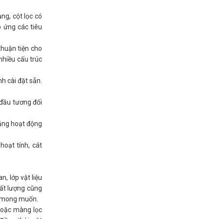
ụng, cột lọc có
p ứng các tiêu
thuận tiện cho
nhiều cấu trúc
h cài đặt sẵn.
 đầu tương đối
năng hoạt động
hoạt tính, cát
, lớp vật liệu
hất lượng cũng
hư mong muốn.
 hoặc màng lọc