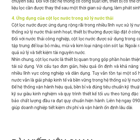
chuyên sâu. Đối với các hệ thống có công suất lớn, thiết bị có thể 
liệu lọc cần được thay thế sau một thời gian sử dụng, làm phát sinh
4. Ứng dụng của cột lọc nước trong xử lý nước thải
Cột lọc nước được ứng dụng rộng rãi trong nhiều lĩnh vực xử lý nư
thống xử lý nước thải sinh hoạt, thiết bị thường được lắp đặt ở c
Đối với nước thải công nghiệp, cột lọc nước được sử dụng trong 
tập trung để loại bỏ màu, mùi và kim loại nặng còn sót lại. Ngoài
quả xử lý và tiết kiệm tài nguyên nước.
Nhìn chung, cột lọc nước là thiết bị quan trọng góp phần hoàn thiệ
tái sử dụng. Với cấu tạo đơn giản, hiệu quả ổn định và khả năng
nhiều lĩnh vực công nghiệp và dân dụng. Tuy vẫn tồn tại một số h
nước vẫn là giải pháp kinh tế và bền vững trong hệ thống xử lý nước
Để hệ thống vận hành hiệu quả, bền bỉ và đúng tiêu chuẩn kỹ thuật,
kỹ sư giàu kinh nghiệm và quy trình thiết kế tối ưu theo từng đ
bảo chất lượng đầu ra đạt quy chuẩn hiện hành. Liên hệ ngay 090
giúp doanh nghiệp tiết kiệm chi phí và vận hành ổn định lâu dài.