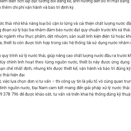
chiếm diện tích lắp đặt tương đối đáng kể, ảnh hưởng đến bố trí mặt bằng.
 thêm chi phí vận hành và bảo trì định kỳ.
ớc thải nhờ khả năng loại bỏ cặn lơ lửng và cải thiện chất lượng nước đầ
ông đoạn xử lý bậc ba nhằm đảm bảo nước đạt quy chuẩn trước khi xả thải.
các ngành như thực phẩm, dệt nhuộm, sản xuất linh kiện điện tử hoặc k
 ra, thiết bị còn được tích hợp trong các hệ thống tái sử dụng nước nhằm
n quy trình xử lý nước thải, giúp nâng cao chất lượng nước đầu ra trước k
 tùy chỉnh linh hoạt theo từng nguồn nước, thiết bị này được ứng dụng 
ạn chế nhất định, nhưng khi được thiết kế, vận hành và bảo trì đúng kỹ 
 thải hiện đại.
 việc lựa chọn đơn vị tư vấn – thi công uy tín là yếu tố vô cùng quan trọ
ặc tính nguồn nước, Đại Nam cam kết mang đến giải pháp xử lý nước thả
9 378 796 để được khảo sát, tư vấn và triển khai hệ thống đúng kỹ thuậ