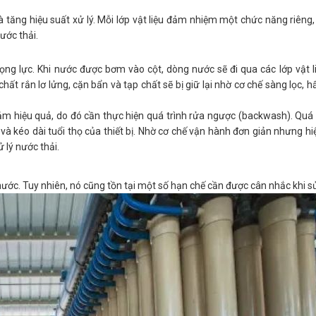
và tăng hiệu suất xử lý. Mỗi lớp vật liệu đảm nhiệm một chức năng riêng, 
ước thải.
ọng lực. Khi nước được bơm vào cột, dòng nước sẽ đi qua các lớp vật li
chất rắn lơ lửng, cặn bẩn và tạp chất sẽ bị giữ lại nhờ cơ chế sàng lọc, 
 giảm hiệu quả, do đó cần thực hiện quá trình rửa ngược (backwash). Quá 
 và kéo dài tuổi thọ của thiết bị. Nhờ cơ chế vận hành đơn giản nhưng hiệ
 lý nước thải.
g nước. Tuy nhiên, nó cũng tồn tại một số hạn chế cần được cân nhắc khi s