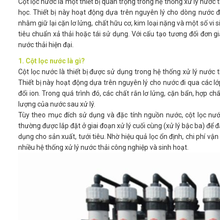
Cột lọc nước là một thiết bị quan trọng trong hệ thống xử lý nước t
học. Thiết bị này hoạt động dựa trên nguyên lý cho dòng nước đi 
nhằm giữ lại cặn lơ lửng, chất hữu cơ, kim loại nặng và một số vi 
tiêu chuẩn xả thải hoặc tái sử dụng. Với cấu tạo tương đối đơn gi
nước thải hiện đại.
1. Cột lọc nước là gì?
Cột lọc nước là thiết bị được sử dụng trong hệ thống xử lý nước 
Thiết bị này hoạt động dựa trên nguyên lý cho nước đi qua các lớp
đổi ion. Trong quá trình đó, các chất rắn lơ lửng, cặn bẩn, hợp ch
lượng của nước sau xử lý.
Tùy theo mục đích sử dụng và đặc tính nguồn nước, cột lọc nước 
thường được lắp đặt ở giai đoạn xử lý cuối cùng (xử lý bậc ba) để 
dụng cho sản xuất, tưới tiêu. Nhờ hiệu quả lọc ổn định, chi phí vậ
nhiều hệ thống xử lý nước thải công nghiệp và sinh hoạt.