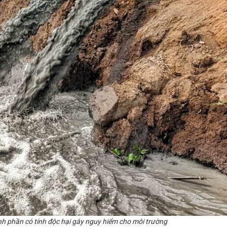
h phần có tính độc hại
gây nguy hiểm cho môi trường