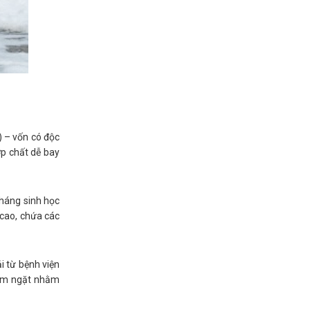
) – vốn có độc
ợp chất dễ bay
kháng sinh học
 cao, chứa các
i từ bệnh viện
iêm ngặt nhằm