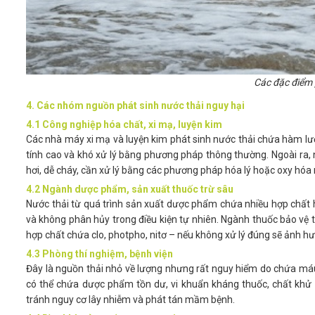
Các đặc điểm p
4. Các nhóm nguồn phát sinh nước thải nguy hại
4.1 Công nghiệp hóa chất, xi mạ, luyện kim
Các nhà máy xi mạ và luyện kim phát sinh nước thải chứa hàm lượ
tính cao và khó xử lý bằng phương pháp thông thường. Ngoài ra, 
hơi, dễ cháy, cần xử lý bằng các phương pháp hóa lý hoặc oxy hó
4.2 Ngành dược phẩm, sản xuất thuốc trừ sâu
Nước thải từ quá trình sản xuất dược phẩm chứa nhiều hợp chất 
và không phân hủy trong điều kiện tự nhiên. Ngành thuốc bảo vệ 
hợp chất chứa clo, photpho, nitơ – nếu không xử lý đúng sẽ ảnh 
4.3 Phòng thí nghiệm, bệnh viện
Đây là nguồn thải nhỏ về lượng nhưng rất nguy hiểm do chứa máu,
có thể chứa dược phẩm tồn dư, vi khuẩn kháng thuốc, chất khử 
tránh nguy cơ lây nhiễm và phát tán mầm bệnh.