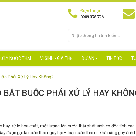
Điện thoại:
0909 378 796
Ử LÝ NƯỚC THẢI
VI SINH - GIÁ THỂ
DỰ ÁN
TIN TỨC
T
Buộc Phải Xử Lý Hay Không?
Ó BẮT BUỘC PHẢI XỬ LÝ HAY KHÔN
 hay xử lý hóa chất, một lượng lớn nước thải phát sinh có độc tính cao,
y được gọi là nước thải nguy hại – loại nước thải có khả năng gây ản