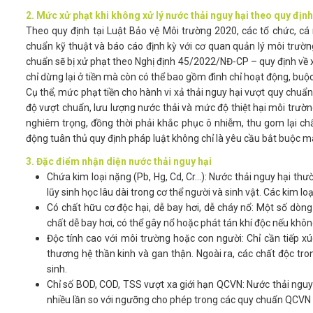
2. Mức xử phạt khi không xử lý nước thải nguy hại theo quy định
Theo quy định tại Luật Bảo vệ Môi trường 2020, các tổ chức, cá 
chuẩn kỹ thuật và báo cáo định kỳ với cơ quan quản lý môi trườn
chuẩn sẽ bị xử phạt theo Nghị định 45/2022/NĐ-CP – quy định về 
chỉ dừng lại ở tiền mà còn có thể bao gồm đình chỉ hoạt động, buộc 
Cụ thể, mức phạt tiền cho hành vi xả thải nguy hại vượt quy chuẩn 
độ vượt chuẩn, lưu lượng nước thải và mức độ thiệt hại môi trườn
nghiêm trọng, đồng thời phải khắc phục ô nhiễm, thu gom lại chất
động tuân thủ quy định pháp luật không chỉ là yêu cầu bắt buộc mà 
3. Đặc điểm nhận diện nước thải nguy hại
Chứa kim loại nặng (Pb, Hg, Cd, Cr...): Nước thải nguy hại th
lũy sinh học lâu dài trong cơ thể người và sinh vật. Các kim l
Có chất hữu cơ độc hại, dễ bay hơi, dễ cháy nổ: Một số dòn
chất dễ bay hơi, có thể gây nổ hoặc phát tán khí độc nếu khôn
Độc tính cao với môi trường hoặc con người: Chỉ cần tiếp xúc
thương hệ thần kinh và gan thận. Ngoài ra, các chất độc t
sinh.
Chỉ số BOD, COD, TSS vượt xa giới hạn QCVN: Nước thải ngu
nhiều lần so với ngưỡng cho phép trong các quy chuẩn QCVN hi