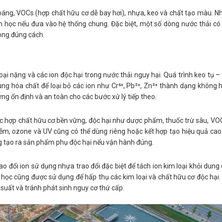
áng, VOCs (hợp chất hữu cơ dễ bay hơi), nhựa, keo và chất tạo màu. N
h học nếu đưa vào hệ thống chung. Đặc biệt, một số dòng nước thải c
hông đúng cách.
loại nặng và các ion độc hại trong nước thải nguy hại. Quá trình keo tụ –
ùng hóa chất để loại bỏ các ion như Cr⁶⁺, Pb²⁺, Zn²⁺ thành dạng không 
g ổn định và an toàn cho các bước xử lý tiếp theo.
hợp chất hữu cơ bền vững, độc hại như dược phẩm, thuốc trừ sâu, VOCs
ễm, ozone và UV cũng có thể dùng riêng hoặc kết hợp tạo hiệu quả ca
ng tạo ra sản phẩm phụ độc hại nếu vận hành đúng.
 đổi ion sử dụng nhựa trao đổi đặc biệt để tách ion kim loại khỏi dung d
inh học cũng được sử dụng để hấp thụ các kim loại và chất hữu cơ độc hạ
u suất và tránh phát sinh nguy cơ thứ cấp.