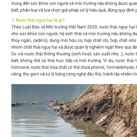
trọng đến sức khỏe con người và môi trường nếu không được quản lý
biết, phân loại và lựa chọn giải pháp xử lý hiệu quả, đúng quy định
1. Nước thải nguy hại là gì?
Theo Luật Bảo vệ Môi trường Việt Nam 2020, nước thải nguy hại l
cho sức khỏe con người, hệ sinh thái và môi trường nếu không đư
thủy ngân, cadimi), dung môi hữu cơ, hợp chất clo, hợp chất nitơ
nhóm chất thải nguy hại và được quản lý nghiêm ngặt theo quy đị
So với nước thải thông thường (sinh hoạt, sản xuất nhẹ...), nước
biệt, không thể xả thải trực tiếp ra môi trường. Ví dụ, nước t
hormone; nước thải hóa chất có thể chứa phenol, formaldehyde, 
riêng, thu gom và xử lý bằng công nghệ đặc thù, tránh lây nhiễm h