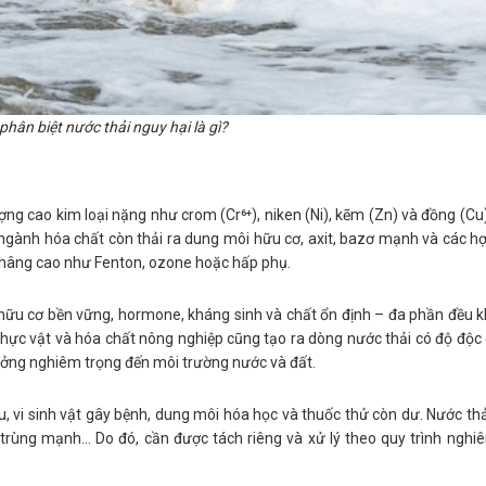
hân biệt nước thải nguy hại là gì?
ng cao kim loại nặng như crom (Cr⁶⁺), niken (Ni), kẽm (Zn) và đồng (Cu
ngành hóa chất còn thải ra dung môi hữu cơ, axit, bazơ mạnh và các h
a nâng cao như Fenton, ozone hoặc hấp phụ.
hữu cơ bền vững, hormone, kháng sinh và chất ổn định – đa phần đều 
thực vật và hóa chất nông nghiệp cũng tạo ra dòng nước thải có độ độc
hưởng nghiêm trọng đến môi trường nước và đất.
 vi sinh vật gây bệnh, dung môi hóa học và thuốc thử còn dư. Nước thả
trùng mạnh... Do đó, cần được tách riêng và xử lý theo quy trình ngh