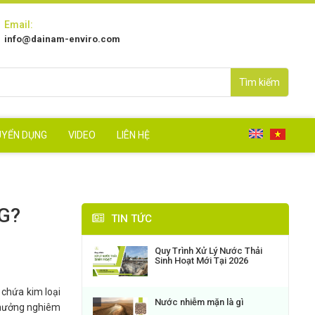
Email:
info@dainam-enviro.com
Tìm kiếm
UYỂN DỤNG
VIDEO
LIÊN HỆ
G?
TIN TỨC
Quy Trình Xử Lý Nước Thải
Sinh Hoạt Mới Tại 2026
 chứa kim loại
Nước nhiễm mặn là gì
h hưởng nghiêm