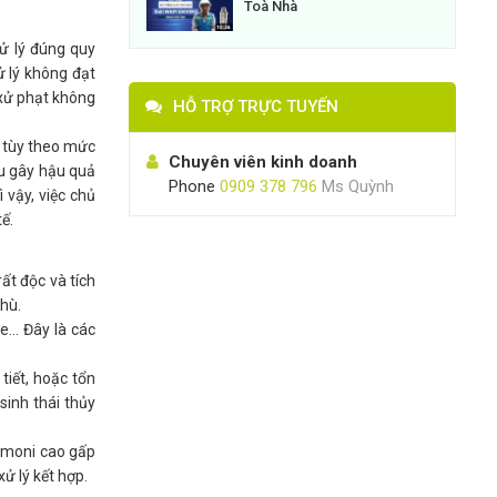
Toà Nhà
xử lý đúng quy
ử lý không đạt
 xử phạt không
HỖ TRỢ TRỰC TUYẾN
, tùy theo mức
Chuyên viên kinh doanh
ếu gây hậu quả
Phone
0909 378 796
Ms Quỳnh
 vậy, việc chủ
ế.
ất độc và tích
thù.
... Đây là các
tiết, hoặc tổn
sinh thái thủy
 Amoni cao gấp
ử lý kết hợp.