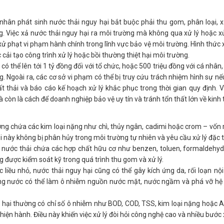
nhân phát sinh nước thải nguy hại bắt buộc phải thu gom, phân loại, 
g. Việc xả nước thải nguy hại ra môi trường mà không qua xử lý hoặc x
xử phạt vi phạm hành chính trong lĩnh vực bảo vệ môi trường. Hình thức
cải tạo công trình xử lý hoặc bồi thường thiệt hại môi trường.
có thể lên tới 1 tỷ đồng đối với tổ chức, hoặc 500 triệu đồng với cá nhân
g. Ngoài ra, các cơ sở vi phạm có thể bị truy cứu trách nhiệm hình sự n
 thải và báo cáo kế hoạch xử lý khắc phục trong thời gian quy định. Vì
còn là cách để doanh nghiệp bảo vệ uy tín và tránh tổn thất lớn về kinh t
ường chứa các kim loại nặng như chì, thủy ngân, cadimi hoặc crom – vốn r
oại này không bị phân hủy trong môi trường tự nhiên và yêu cầu xử lý đặc 
g nước thải chứa các hợp chất hữu cơ như benzen, toluen, formaldehyde
g được kiểm soát kỹ trong quá trình thu gom và xử lý.
 liều nhỏ, nước thải nguy hại cũng có thể gây kích ứng da, rối loạn nội 
rong nước có thể làm ô nhiễm nguồn nước mặt, nước ngầm và phá vỡ hệ 
y hại thường có chỉ số ô nhiễm như BOD, COD, TSS, kim loại nặng hoặc
ện hành. Điều này khiến việc xử lý đòi hỏi công nghệ cao và nhiều bước x