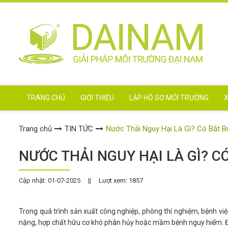
TRANG CHỦ
GIỚI THIỆU
LẬP HỒ SƠ MÔI TRƯỜNG
X
Trang chủ
TIN TỨC
Nước Thải Nguy Hại Là Gì? Có Bắt 
NƯỚC THẢI NGUY HẠI LÀ GÌ? C
Cập nhật: 01-07-2025
||
Lượt xem: 1857
Trong quá trình sản xuất công nghiệp, phòng thí nghiệm, bệnh viện
nặng, hợp chất hữu cơ khó phân hủy hoặc mầm bệnh nguy hiểm. Đâ