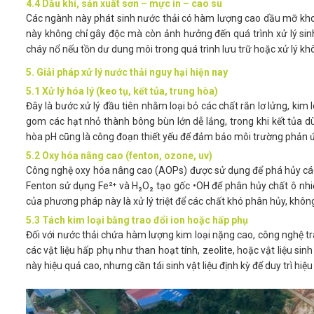
4.4 Dầu khí, sản xuất sơn – mực in – cao su
Các ngành này phát sinh nước thải có hàm lượng cao dầu mỡ kho
này không chỉ gây độc mà còn ảnh hưởng đến quá trình xử lý sin
cháy nổ nếu tồn dư dung môi trong quá trình lưu trữ hoặc xử lý k
5. Giải pháp xử lý nước thải nguy hại hiện nay
5.1 Xử lý hóa lý (keo tụ, kết tủa, trung hòa)
Đây là bước xử lý đầu tiên nhằm loại bỏ các chất rắn lơ lửng, kim 
gom các hạt nhỏ thành bông bùn lớn dễ lắng, trong khi kết tủa d
hòa pH cũng là công đoạn thiết yếu để đảm bảo môi trường phản ứn
5.2 Oxy hóa nâng cao (fenton, ozone, uv)
Công nghệ oxy hóa nâng cao (AOPs) được sử dụng để phá hủy các 
Fenton sử dụng Fe²⁺ và H₂O₂ tạo gốc •OH để phân hủy chất ô nhi
của phương pháp này là xử lý triệt để các chất khó phân hủy, khô
5.3 Tách kim loại bằng trao đổi ion hoặc hấp phụ
Đối với nước thải chứa hàm lượng kim loại nặng cao, công nghệ trao
các vật liệu hấp phụ như than hoạt tính, zeolite, hoặc vật liệu s
này hiệu quả cao, nhưng cần tái sinh vật liệu định kỳ để duy trì hiệ