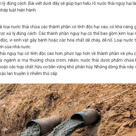
 đúng cách. Bài viết dưới đây sẽ giúp bạn hiểu rõ nước thải nguy hại là
 pháp luật hiện hành.
à loại nước thải chứa các thành phần có tính độc hại cao, có khả năng
ợc xử lý đúng cách. Các thành phần nguy hại có thể bao gồm kim loại 
 độc, vi sinh vật gây bệnh hoặc các hóa chất dễ cháy, dễ nổ. Loại nước 
nh của nhà nước.
 thải nguy hại có tính độc cao hơn, phức tạp hơn về thành phần và yêu c
hải từ ngành xi mạ thường chứa crom, niken; nước thải dược phẩm chứa
hoặc các hợp chất hữu cơ bền vững khó phân hủy. Những dòng thải này
oặc lan truyền ô nhiễm thứ cấp.