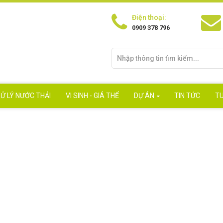
Điện thoại:
0909 378 796
Ử LÝ NƯỚC THẢI
VI SINH - GIÁ THỂ
DỰ ÁN
TIN TỨC
T