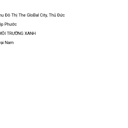
 Đô Thị The GloBal City, Thủ Đức
iệp Phước
 MÔI TRƯỜNG XANH
Đại Nam