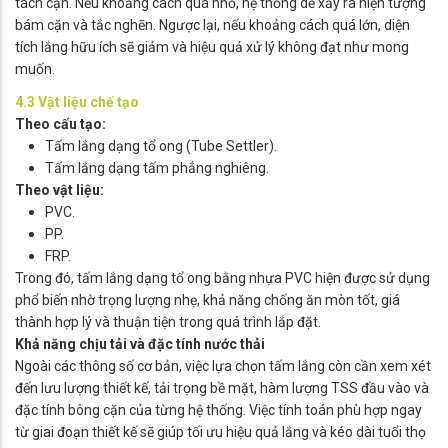
tách cặn. Nếu khoảng cách quá nhỏ, hệ thống dễ xảy ra hiện tượng
bám cặn và tắc nghẽn. Ngược lại, nếu khoảng cách quá lớn, diện
tích lắng hữu ích sẽ giảm và hiệu quả xử lý không đạt như mong
muốn.
4.3 Vật liệu chế tạo
Theo cấu tạo:
Tấm lắng dạng tổ ong (Tube Settler).
Tấm lắng dạng tấm phẳng nghiêng.
Theo vật liệu:
PVC.
PP.
FRP.
Trong đó, tấm lắng dạng tổ ong bằng nhựa PVC hiện được sử dụng
phổ biến nhờ trọng lượng nhẹ, khả năng chống ăn mòn tốt, giá
thành hợp lý và thuận tiện trong quá trình lắp đặt.
Khả năng chịu tải và đặc tính nước thải
Ngoài các thông số cơ bản, việc lựa chọn tấm lắng còn cần xem xét
đến lưu lượng thiết kế, tải trọng bề mặt, hàm lượng TSS đầu vào và
đặc tính bông cặn của từng hệ thống. Việc tính toán phù hợp ngay
từ giai đoạn thiết kế sẽ giúp tối ưu hiệu quả lắng và kéo dài tuổi thọ