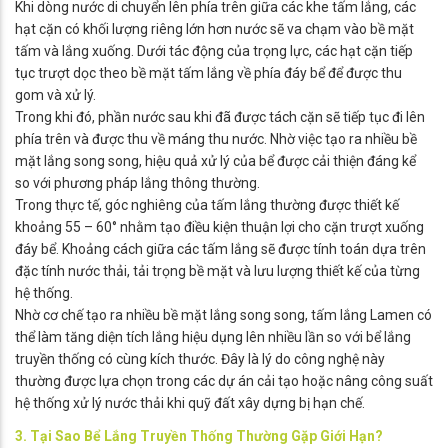
Khi dòng nước di chuyển lên phía trên giữa các khe tấm lắng, các
hạt cặn có khối lượng riêng lớn hơn nước sẽ va chạm vào bề mặt
tấm và lắng xuống. Dưới tác động của trọng lực, các hạt cặn tiếp
tục trượt dọc theo bề mặt tấm lắng về phía đáy bể để được thu
gom và xử lý.
Trong khi đó, phần nước sau khi đã được tách cặn sẽ tiếp tục đi lên
phía trên và được thu về máng thu nước. Nhờ việc tạo ra nhiều bề
mặt lắng song song, hiệu quả xử lý của bể được cải thiện đáng kể
so với phương pháp lắng thông thường.
Trong thực tế, góc nghiêng của tấm lắng thường được thiết kế
khoảng 55 – 60° nhằm tạo điều kiện thuận lợi cho cặn trượt xuống
đáy bể. Khoảng cách giữa các tấm lắng sẽ được tính toán dựa trên
đặc tính nước thải, tải trọng bề mặt và lưu lượng thiết kế của từng
hệ thống.
Nhờ cơ chế tạo ra nhiều bề mặt lắng song song, tấm lắng Lamen có
thể làm tăng diện tích lắng hiệu dụng lên nhiều lần so với bể lắng
truyền thống có cùng kích thước. Đây là lý do công nghệ này
thường được lựa chọn trong các dự án cải tạo hoặc nâng công suất
hệ thống xử lý nước thải khi quỹ đất xây dựng bị hạn chế.
3. Tại Sao Bể Lắng Truyền Thống Thường Gặp Giới Hạn?