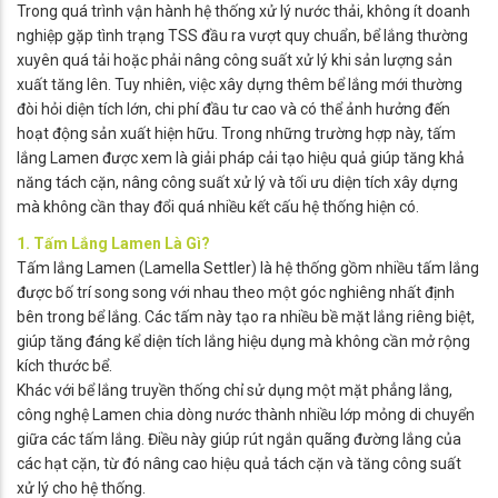
Trong quá trình vận hành hệ thống xử lý nước thải, không ít doanh
nghiệp gặp tình trạng TSS đầu ra vượt quy chuẩn, bể lắng thường
xuyên quá tải hoặc phải nâng công suất xử lý khi sản lượng sản
xuất tăng lên. Tuy nhiên, việc xây dựng thêm bể lắng mới thường
đòi hỏi diện tích lớn, chi phí đầu tư cao và có thể ảnh hưởng đến
hoạt động sản xuất hiện hữu. Trong những trường hợp này, tấm
lắng Lamen được xem là giải pháp cải tạo hiệu quả giúp tăng khả
năng tách cặn, nâng công suất xử lý và tối ưu diện tích xây dựng
mà không cần thay đổi quá nhiều kết cấu hệ thống hiện có.
1. Tấm Lắng Lamen Là Gì?
Tấm lắng Lamen (Lamella Settler) là hệ thống gồm nhiều tấm lắng
được bố trí song song với nhau theo một góc nghiêng nhất định
bên trong bể lắng. Các tấm này tạo ra nhiều bề mặt lắng riêng biệt,
giúp tăng đáng kể diện tích lắng hiệu dụng mà không cần mở rộng
kích thước bể.
Khác với bể lắng truyền thống chỉ sử dụng một mặt phẳng lắng,
công nghệ Lamen chia dòng nước thành nhiều lớp mỏng di chuyển
giữa các tấm lắng. Điều này giúp rút ngắn quãng đường lắng của
các hạt cặn, từ đó nâng cao hiệu quả tách cặn và tăng công suất
xử lý cho hệ thống.