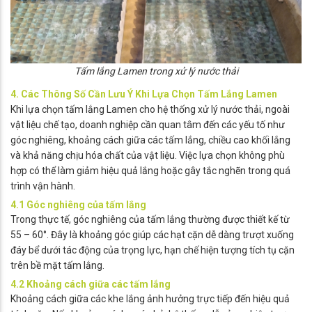
Tấm lắng Lamen trong xử lý nước thải
4. Các Thông Số Cần Lưu Ý Khi Lựa Chọn Tấm Lắng Lamen
Khi lựa chọn tấm lắng Lamen cho hệ thống xử lý nước thải, ngoài
vật liệu chế tạo, doanh nghiệp cần quan tâm đến các yếu tố như
góc nghiêng, khoảng cách giữa các tấm lắng, chiều cao khối lắng
và khả năng chịu hóa chất của vật liệu. Việc lựa chọn không phù
hợp có thể làm giảm hiệu quả lắng hoặc gây tắc nghẽn trong quá
trình vận hành.
4.1 Góc nghiêng của tấm lắng
Trong thực tế, góc nghiêng của tấm lắng thường được thiết kế từ
55 – 60°. Đây là khoảng góc giúp các hạt cặn dễ dàng trượt xuống
đáy bể dưới tác động của trọng lực, hạn chế hiện tượng tích tụ cặn
trên bề mặt tấm lắng.
4.2 Khoảng cách giữa các tấm lắng
Khoảng cách giữa các khe lắng ảnh hưởng trực tiếp đến hiệu quả