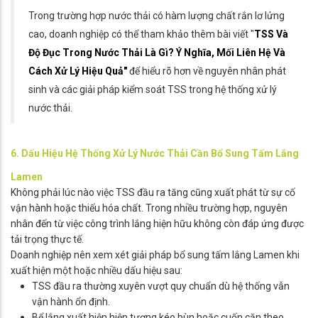
Trong trường hợp nước thải có hàm lượng chất rắn lơ lửng
cao, doanh nghiệp có thể tham khảo thêm bài viết "
TSS Và
Độ Đục Trong Nước Thải Là Gì? Ý Nghĩa, Mối Liên Hệ Và
Cách Xử Lý Hiệu Quả"
để hiểu rõ hơn về nguyên nhân phát
sinh và các giải pháp kiểm soát TSS trong hệ thống xử lý
nước thải.
6. Dấu Hiệu Hệ Thống Xử Lý Nước Thải Cần Bổ Sung Tấm Lắng
Lamen
Không phải lúc nào việc TSS đầu ra tăng cũng xuất phát từ sự cố
vận hành hoặc thiếu hóa chất. Trong nhiều trường hợp, nguyên
nhân đến từ việc công trình lắng hiện hữu không còn đáp ứng được
tải trọng thực tế.
Doanh nghiệp nên xem xét giải pháp bổ sung tấm lắng Lamen khi
xuất hiện một hoặc nhiều dấu hiệu sau:
TSS đầu ra thường xuyên vượt quy chuẩn dù hệ thống vẫn
vận hành ổn định.
Bể lắng xuất hiện hiện tượng kéo bùn hoặc cuốn cặn theo