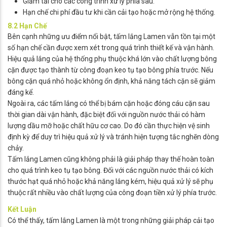
Giảm tải cho các công trình xử lý phía sau.
Hạn chế chi phí đầu tư khi cần cải tạo hoặc mở rộng hệ thống.
8.2 Hạn Chế
Bên cạnh những ưu điểm nổi bật, tấm lắng Lamen vẫn tồn tại một
số hạn chế cần được xem xét trong quá trình thiết kế và vận hành.
Hiệu quả lắng của hệ thống phụ thuộc khá lớn vào chất lượng bông
cặn được tạo thành từ công đoạn keo tụ tạo bông phía trước. Nếu
bông cặn quá nhỏ hoặc không ổn định, khả năng tách cặn sẽ giảm
đáng kể.
Ngoài ra, các tấm lắng có thể bị bám cặn hoặc đóng cáu cặn sau
thời gian dài vận hành, đặc biệt đối với nguồn nước thải có hàm
lượng dầu mỡ hoặc chất hữu cơ cao. Do đó cần thực hiện vệ sinh
định kỳ để duy trì hiệu quả xử lý và tránh hiện tượng tắc nghẽn dòng
chảy.
Tấm lắng Lamen cũng không phải là giải pháp thay thế hoàn toàn
cho quá trình keo tụ tạo bông. Đối với các nguồn nước thải có kích
thước hạt quá nhỏ hoặc khả năng lắng kém, hiệu quả xử lý sẽ phụ
thuộc rất nhiều vào chất lượng của công đoạn tiền xử lý phía trước.
Kết Luận
Có thể thấy, tấm lắng Lamen là một trong những giải pháp cải tạo