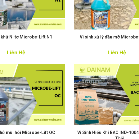
h khử Ni tơ Microbe-Lift N1
Vi sinh xử lý dầu mỡ Microbe
Liên Hệ
Liên Hệ
khử mùi hôi Microbe-Lift OC
Vi Sinh Hiếu Khí BAC IND-100
Thải