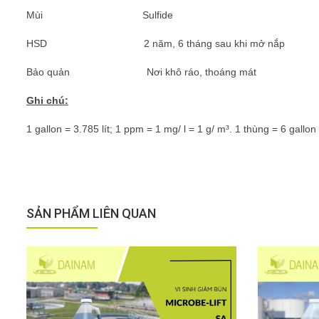
Mùi Sulfide
HSD 2 năm, 6 tháng sau khi mở nắp
Bảo quản Nơi khô ráo, thoáng mát
Ghi chú:
1 gallon = 3.785 lít; 1 ppm = 1 mg/ l = 1 g/ m³. 1 thùng = 6 gallon
SẢN PHẨM LIÊN QUAN