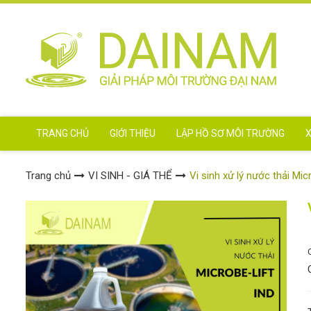
TRANG CHỦ
GIỚI THIỆU
LẬP HỒ SƠ MÔI TRƯỜNG
X
Trang chủ
VI SINH - GIÁ THỂ
Vi sinh xử lý nước thải Mic