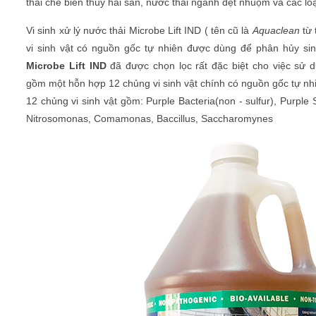
thải chế biến thủy hải sản, nước thải ngành dệt nhuộm và các loạ
Vi sinh xử lý nước thải Microbe Lift IND ( tên cũ là
Aquaclean
từ 
vi sinh vật có nguồn gốc tự nhiên được dùng để phân hủy si
Microbe Lift IND
đã được chọn lọc rất đặc biệt cho việc sử dụ
gồm một hỗn hợp 12 chủng vi sinh vật chính có nguồn gốc tự nh
12 chủng vi sinh vật gồm: Purple Bacteria(non - sulfur), Purple 
Nitrosomonas, Comamonas, Baccillus, Saccharomynes