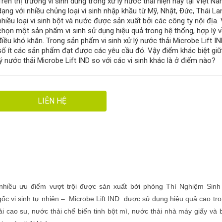
Trên thị trường vi sinh dùng trong xử lý nước thải hiện nay tại Việt N
dạng với nhiều chủng loại vi sinh nhập khầu từ Mỹ, Nhật, Đức, Thái Lan
nhiều loại vi sinh bột và nước được sản xuất bởi các công ty nội địa. 
chọn một sản phẩm vi sinh sử dụng hiệu quả trong hệ thống, hợp lý về
điều khó khăn. Trong sản phẩm vi sinh xử lý nước thải Microbe Lift IN
số ít các sản phẩm đạt được các yêu cầu đó. Vậy điểm khác biệt giữa
lý nước thải Microbe Lift IND so với các vi sinh khác là ở điểm nào?
LIÊN HỆ
có nhiều ưu điểm vượt trội được sản xuất bởi phòng Thí Nghiệm Sin
c vi sinh tự nhiên – Microbe Lift IND được sử dụng hiệu quả cao tro
hải cao su, nước thải chế biến tinh bột mì, nước thải nhà máy giấy và 