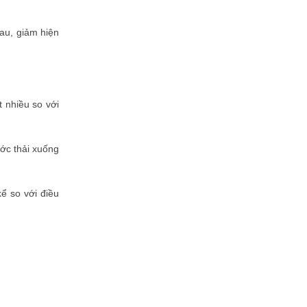
hau, giảm hiện
t nhiều so với
ước thải xuống
ể so với điều