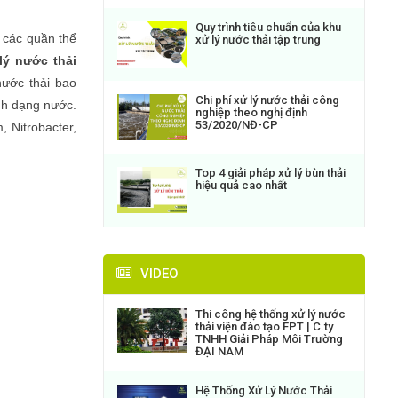
Quy trình tiêu chuẩn của khu
 các quần thể
xử lý nước thải tập trung
lý nước thải
nước thải
bao
Chi phí xử lý nước thải công
nh dạng nước.
nghiệp theo nghị định
53/2020/NĐ-CP
, Nitrobacter,
Top 4 giải pháp xử lý bùn thải
hiệu quả cao nhất
VIDEO
Thi công hệ thống xử lý nước
thải viện đào tạo FPT | C.ty
TNHH Giải Pháp Môi Trường
ĐẠI NAM
Hệ Thống Xử Lý Nước Thải