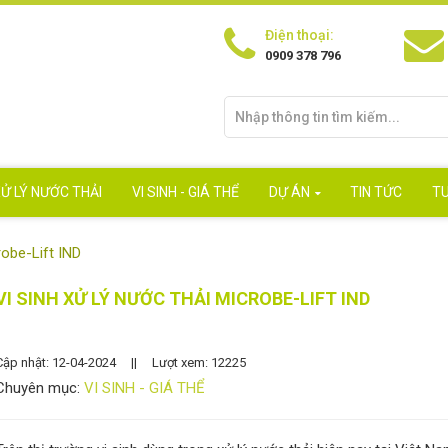
Điện thoại:
0909 378 796
Ử LÝ NƯỚC THẢI
VI SINH - GIÁ THỂ
DỰ ÁN
TIN TỨC
T
robe-Lift IND
VI SINH XỬ LÝ NƯỚC THẢI MICROBE-LIFT IND
Cập nhật: 12-04-2024
||
Lượt xem: 12225
Chuyên mục:
VI SINH - GIÁ THỂ