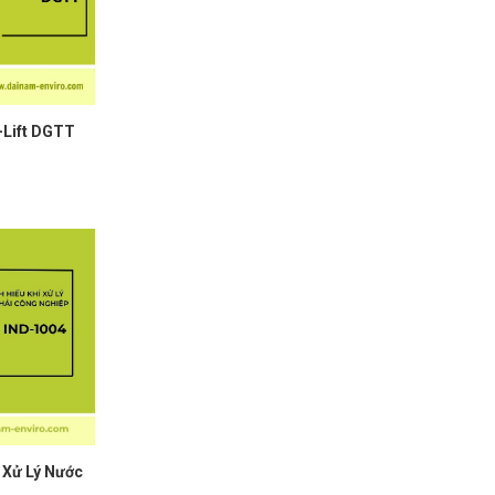
-Lift DGTT
4 Xử Lý Nước