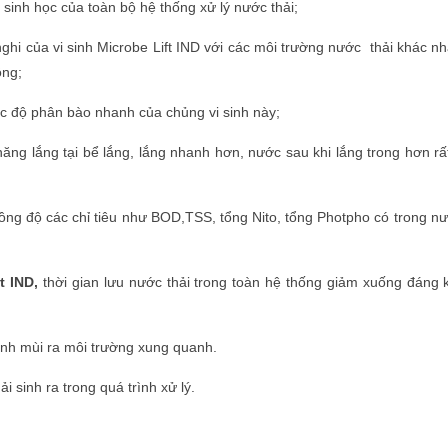
inh học của toàn bộ hệ thống xử lý nước thải;
hi của vi sinh Microbe Lift IND với các môi trường nước thải khác n
ộng;
tốc độ phân bào nhanh của chủng vi sinh này;
ăng lắng tại bể lắng, lắng nhanh hơn, nước sau khi lắng trong hơn rấ
nồng độ các chỉ tiêu như BOD,TSS, tổng Nito, tổng Photpho có trong n
ft IND,
thời gian lưu nước thải trong toàn hệ thống giảm xuống đáng k
inh mùi ra môi trường xung quanh.
 sinh ra trong quá trình xử lý.