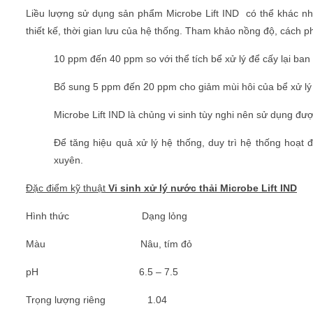
Liều lượng sử dụng sản phẩm
Microbe Lift IND có thể khác nh
thiết kế, thời gian lưu của hệ thống. Tham khảo nồng độ, cách p
10 ppm đến 40 ppm so với thể tích bể xử lý để cấy lại ban 
Bổ sung 5 ppm đến 20 ppm cho giảm mùi hôi của bể xử lý 
Microbe Lift IND là chủng vi sinh tùy nghi nên sử dụng được
Để tăng hiệu quả xử lý hệ thống, duy trì hệ thống hoạt
xuyên.
Đặc điểm kỹ thuật
Vi sinh xử lý nước thải
Microbe Lift IND
Hình thức Dạng lỏng
Màu Nâu, tím đỏ
pH 6.5 – 7.5
Trọng lượng riêng 1.04