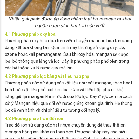
Nhiều giải pháp được áp dụng nhằm loại bỏ mangan ra khỏi
nguồn nước sinh hoạt và sản xuất
4.1 Phương pháp oxy hóa
Phương pháp oxy hóa dựa trên việc chuyển mangan hòa tan sang
dạng kết tủa không tan. Quá trình này thường sử dụng oxy, clo,
ozone hoặc kali pemanganat. Sau khi oxy hóa, mangan sẽ được
loại bỏ thông qua lắng và lọc. Đây là phương pháp phổ biến trong
các hệ thống xử lý nước quy mô lớn.
4.2 Phương pháp lọc bằng vật liệu hấp phụ
Phương pháp này sử dụng các vật liệu như cát mangan, than hoạt
tính hoặc vật liệu phủ oxit kim loại. Các vật liệu hấp phụ có khả
năng giữ lại mangan khi nước đi qua lớp lọc. Đây được xem là cách
xử lý Mangan hiệu quả đối với nước giếng khoan gia đình. Hệ thống
lọc dễ vận hành và chi phí đầu tư tương đối hợp lý.
4.3 Phương pháp trao đổi ion
Trao đổi ion sử dụng các hạt nhựa chuyên dụng để thay thế ion
mangan bằng ion khác an toàn hơn. Phương pháp này cho hiệu
quả cao khi nồng độ mangan thấp và ổn định. Tuy nhiên, nhựa trao