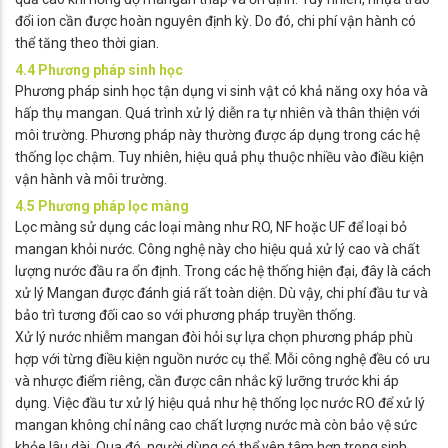
đổi ion cần được hoàn nguyên định kỳ. Do đó, chi phí vận hành có
thể tăng theo thời gian.
4.4 Phương pháp sinh học
Phương pháp sinh học tận dụng vi sinh vật có khả năng oxy hóa và
hấp thụ mangan. Quá trình xử lý diễn ra tự nhiên và thân thiện với
môi trường. Phương pháp này thường được áp dụng trong các hệ
thống lọc chậm. Tuy nhiên, hiệu quả phụ thuộc nhiều vào điều kiện
vận hành và môi trường.
4.5 Phương pháp lọc màng
Lọc màng sử dụng các loại màng như RO, NF hoặc UF để loại bỏ
mangan khỏi nước. Công nghệ này cho hiệu quả xử lý cao và chất
lượng nước đầu ra ổn định. Trong các hệ thống hiện đại, đây là cách
xử lý Mangan được đánh giá rất toàn diện. Dù vậy, chi phí đầu tư và
bảo trì tương đối cao so với phương pháp truyền thống.
Xử lý nước nhiễm mangan đòi hỏi sự lựa chọn phương pháp phù
hợp với từng điều kiện nguồn nước cụ thể. Mỗi công nghệ đều có ưu
và nhược điểm riêng, cần được cân nhắc kỹ lưỡng trước khi áp
dụng. Việc đầu tư xử lý hiệu quả như hệ thống lọc nước RO để xử lý
mangan không chỉ nâng cao chất lượng nước mà còn bảo vệ sức
khỏe lâu dài. Qua đó, người dùng có thể yên tâm hơn trong sinh