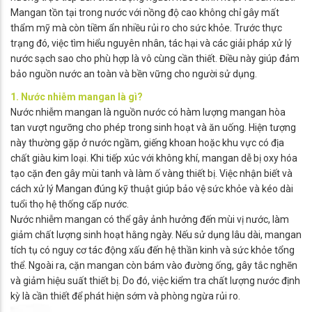
Mangan tồn tại trong nước với nồng độ cao không chỉ gây mất
thẩm mỹ mà còn tiềm ẩn nhiều rủi ro cho sức khỏe. Trước thực
trạng đó, việc tìm hiểu nguyên nhân, tác hại và các giải pháp xử lý
nước sạch sao cho phù hợp là vô cùng cần thiết. Điều này giúp đảm
bảo nguồn nước an toàn và bền vững cho người sử dụng.
1. Nước nhiễm mangan là gì?
Nước nhiễm mangan là nguồn nước có hàm lượng mangan hòa
tan vượt ngưỡng cho phép trong sinh hoạt và ăn uống. Hiện tượng
này thường gặp ở nước ngầm, giếng khoan hoặc khu vực có địa
chất giàu kim loại. Khi tiếp xúc với không khí, mangan dễ bị oxy hóa
tạo cặn đen gây mùi tanh và làm ố vàng thiết bị. Việc nhận biết và
cách xử lý Mangan đúng kỹ thuật giúp bảo vệ sức khỏe và kéo dài
tuổi thọ hệ thống cấp nước.
Nước nhiễm mangan có thể gây ảnh hưởng đến mùi vị nước, làm
giảm chất lượng sinh hoạt hằng ngày. Nếu sử dụng lâu dài, mangan
tích tụ có nguy cơ tác động xấu đến hệ thần kinh và sức khỏe tổng
thể. Ngoài ra, cặn mangan còn bám vào đường ống, gây tắc nghẽn
và giảm hiệu suất thiết bị. Do đó, việc kiểm tra chất lượng nước định
kỳ là cần thiết để phát hiện sớm và phòng ngừa rủi ro.