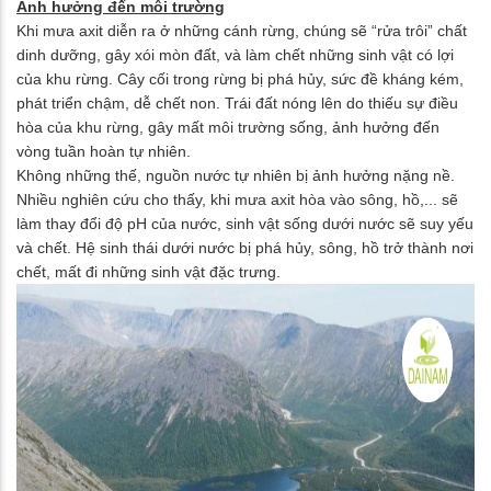
Ảnh hưởng đến môi trường
Khi mưa axit diễn ra ở những cánh rừng, chúng sẽ “rửa trôi” chất
dinh dưỡng, gây xói mòn đất, và làm chết những sinh vật có lợi
của khu rừng. Cây cối trong rừng bị phá hủy, sức đề kháng kém,
phát triển chậm, dễ chết non. Trái đất nóng lên do thiếu sự điều
hòa của khu rừng, gây mất môi trường sống, ảnh hưởng đến
vòng tuần hoàn tự nhiên.
Không những thế, nguồn nước tự nhiên bị ảnh hưởng nặng nề.
Nhiều nghiên cứu cho thấy, khi mưa axit hòa vào sông, hồ,... sẽ
làm thay đổi độ pH của nước, sinh vật sống dưới nước sẽ suy yếu
và chết. Hệ sinh thái dưới nước bị phá hủy, sông, hồ trở thành nơi
chết, mất đi những sinh vật đặc trưng.