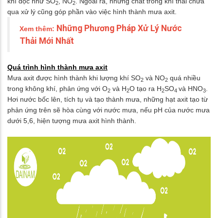
khí độc như SO
, NO
. Ngoài ra, những chất trong khí thải chưa
2
2
qua xử lý cũng góp phần vào việc hình thành mưa axit.
Những Phương Pháp Xử Lý Nước
Xem thêm:
Thải Mới Nhất
Quá trình hình thành mưa axit
Mưa axit được hình thành khi lượng khí SO
và NO
quá nhiều
2
2
trong không khí, phản ứng với O
và H
O tạo ra H
SO
và HNO
.
2
2
2
4
3
Hơi nước bốc lên, tích tụ và tạo thành mưa, những hạt axit tạo từ
phản ứng trên sẽ hòa cùng với nước mưa, nếu pH của nước mưa
dưới 5,6, hiện tượng mưa axit hình thành.