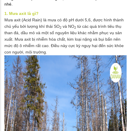
nhé.
1. Mưa axit là gì?
Mưa axit (Acid Rain) là mưa có độ pH dưới 5,6, được hình thành
chủ yếu bởi lượng khí thải SO
và NO
từ các quá trình tiêu thụ
2
2
than đá, dầu mỏ và một số nguyên liệu khác nhằm phục vụ sản
xuất. Mưa axit bị nhiễm hóa chất, kim loại nặng và bụi bẩn nên
mức độ ô nhiễm rất cao. Điều này cực kỳ nguy hại đến sức khỏe
con người, môi trường.