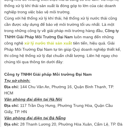
thống xử lý khí thải sản xuất là đóng góp to lớn của các doanh
nghiệp trong việc bảo vệ môi trường.
Cùng với hệ thống xử lý khí thải, hệ thống xử lý nước thải cũng
cần được xây dựng để bảo vệ môi trường tối ưu nhất. Là một
trong những công ty về giải pháp môi trường hàng đầu,
Công ty
TNHH Giải Pháp Môi Trường Đại Nam
luôn mang đến những
công nghệ
xử lý nước thải sản xuất
tiên tiến, hiệu quả. Giải
Pháp Môi Trường Đại Nam tự tin giúp Quý doanh nghiệp thiết kế,
thi công hệ thống xử lý đạt chuẩn chất lượng. Liên hệ ngay cho
chúng tôi qua thông tin dưới đây:
Công ty TNHH Giải pháp Môi trường Đại Nam
Trụ sở chính:
Địa chỉ:
144 Chu Văn An, Phường 16, Quận Bình Thạnh, TP.
HCM
Văn phòng đại diện tại Hà Nội
Địa chỉ:
117 Trần Duy Hưng, Phường Trung Hòa, Quận Cầu
Giấy, TP. HN
Văn phòng đại diện tại Đà Nẵng
Địa chỉ:
28 Thanh Lương 20, Phường Hòa Xuân, Cẩm Lệ, TP. Đà