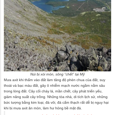
Núi bị xói mòn, sông “chết” tại Mỹ
Mưa axit khi thấm vào đất làm tăng độ phèn chua của đất, suy
thoái và bạc màu đất, gây ô nhiễm mạch nước ngầm nằm sâu
trong lòng đất. Cây cối cháy lá, mần chết, cây phát triển yếu,
giảm năng suất cây trồng. Những tòa nhà, di tích lịch sử, những
bức tượng bằng kim loại, đá vôi, đá cẩm thạch rất dễ bị nguy hại
khi bị mưa axit ăn mòn, làm hư hỏng bề mặt đá.