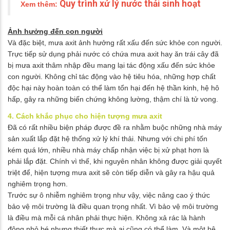
Quy trình xử lý nước thải sinh hoạt
Xem thêm:
Ảnh hưởng đến con người
Và đặc biệt, mưa axit ảnh hưởng rất xấu đến sức khỏe con người.
Trực tiếp sử dụng phải nước có chứa mưa axit hay ăn trái cây đã
bị mưa axit thâm nhập đều mang lại tác động xấu đến sức khỏe
con người. Không chỉ tác động vào hệ tiêu hóa, những hợp chất
độc hại này hoàn toàn có thể làm tổn hại đến hệ thần kinh, hệ hô
hấp, gây ra những biến chứng không lường, thậm chí là tử vong.
4. Cách khắc phục cho hiện tượng mưa axit
Đã có rất nhiều biện pháp được đề ra nhằm buộc những nhà máy
sản xuất lắp đặt hệ thống xử lý khí thải. Nhưng với chi phí tốn
kém quá lớn, nhiều nhà máy chấp nhận việc bị xử phạt hơn là
phải lắp đặt. Chính vì thế, khi nguyên nhân không được giải quyết
triệt để, hiện tượng mưa axit sẽ còn tiếp diễn và gây ra hậu quả
nghiêm trọng hơn.
Trước sự ô nhiễm nghiêm trọng như vậy, việc nâng cao ý thức
bảo vệ môi trường là điều quan trọng nhất. Vì bảo vệ môi trường
là điều mà mỗi cá nhân phải thực hiện. Không xả rác là hành
động nhỏ bé nhưng thiết thực mà ai cũng có thể làm. Và một hệ