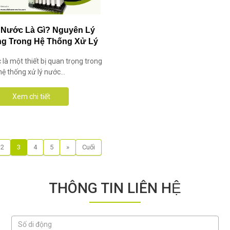
 Nước Là Gì? Nguyên Lý
ng Trong Hệ Thống Xử Lý
Nước Thải?
 là một thiết bị quan trọng trong
hệ thống xử lý nước...
Xem chi tiết
2
3
4
5
»
Cuối
THÔNG TIN LIÊN HỆ