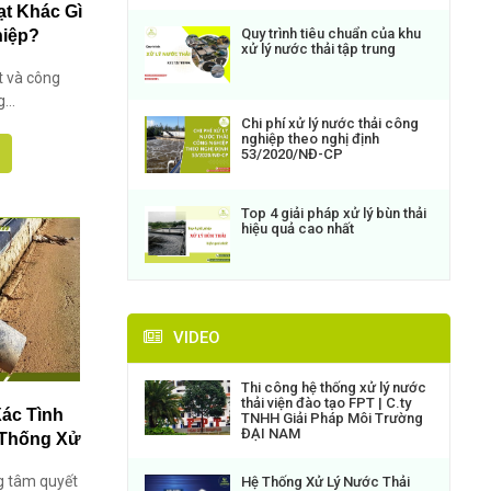
ạt Khác Gì
Quy trình tiêu chuẩn của khu
hiệp?
xử lý nước thải tập trung
t và công
...
Chi phí xử lý nước thải công
nghiệp theo nghị định
53/2020/NĐ-CP
Top 4 giải pháp xử lý bùn thải
hiệu quả cao nhất
VIDEO
Thi công hệ thống xử lý nước
thải viện đào tạo FPT | C.ty
Xác Tình
TNHH Giải Pháp Môi Trường
ĐẠI NAM
 Thống Xử
ng tâm quyết
Hệ Thống Xử Lý Nước Thải