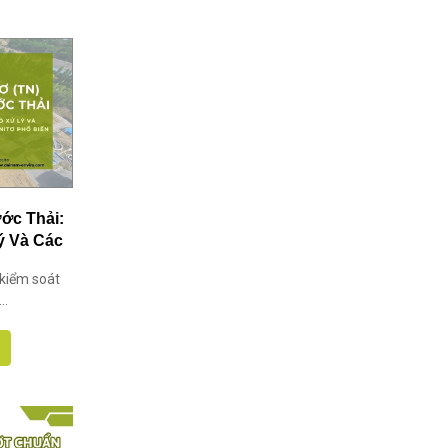
ớc Thải:
ý Và Các
hổ Biến
 kiểm soát
..