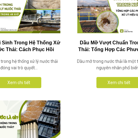
Vi Sinh Trong Hệ Thống Xử
Dầu Mỡ Vượt Chuẩn Tr
c Thải: Cách Phục Hồi
Thải: Tổng Hợp Các Ph
Trong 48 Giờ
Xử Lý Hiệu Quả N
t trong hệ thống xử lý nước thải
Dầu mỡ trong nước thải là một
đóng vai trò quyết...
nguyên nhân phổ biến.
Xem chi tiết
Xem chi tiết