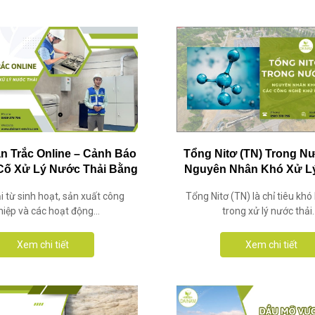
n Trắc Online – Cảnh Báo
Tổng Nitơ (TN) Trong Nư
ố Xử Lý Nước Thải Bằng
Nguyên Nhân Khó Xử L
Dữ Liệu Online
Công Nghệ Khử Nitơ P
i từ sinh hoạt, sản xuất công
Tổng Nitơ (TN) là chỉ tiêu khó
iệp và các hoạt động...
trong xử lý nước thải..
Xem chi tiết
Xem chi tiết