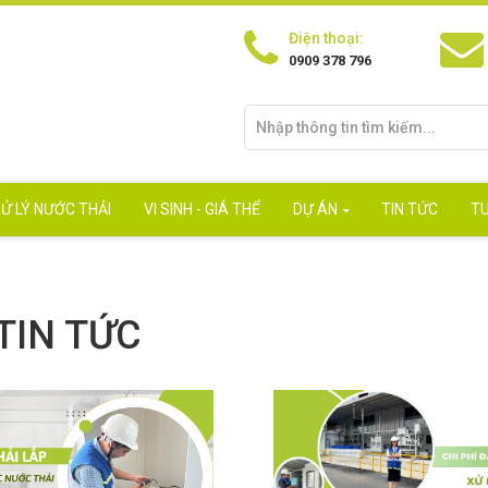
Điện thoại:
0909 378 796
Ử LÝ NƯỚC THẢI
VI SINH - GIÁ THỂ
DỰ ÁN
TIN TỨC
T
TIN TỨC