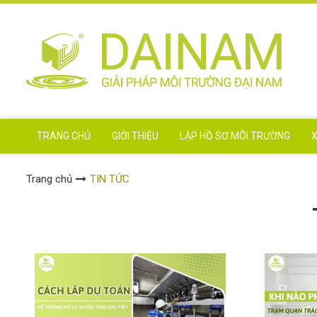
TRANG CHỦ
GIỚI THIỆU
LẬP HỒ SƠ MÔI TRƯỜNG
X
Trang chủ
TIN TỨC