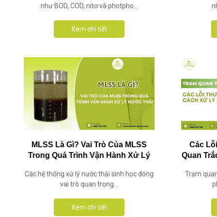
như BOD, COD, nitơ và photpho...
n
Xem chi tiết
MLSS Là Gì? Vai Trò Của MLSS
Các Lỗ
Trong Quá Trình Vận Hành Xử Lý
Quan Trắ
Nước Thải
Các hệ thống xử lý nước thải sinh học đóng
Trạm quan 
vai trò quan trọng...
p
Xem chi tiết