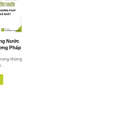
ong Nước
ương Pháp
hất
 trong những
..