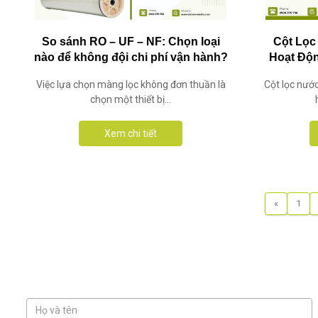
So sánh RO – UF – NF: Chọn loại
Cột Lọc
nào để không đội chi phí vận hành?
Hoạt Độ
Việc lựa chọn màng lọc không đơn thuần là
Cột lọc nước
chọn một thiết bị...
Xem chi tiết
«
1