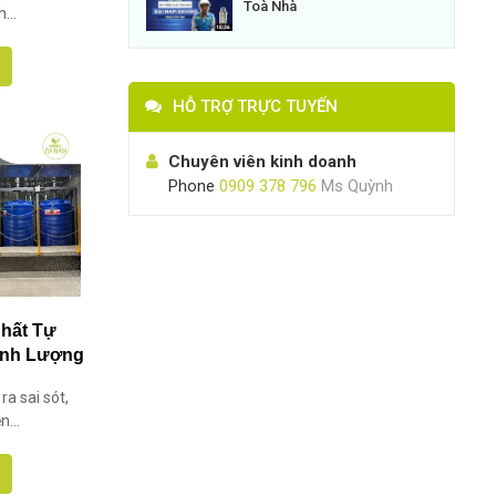
Toà Nhà
...
HỖ TRỢ TRỰC TUYẾN
Chuyên viên kinh doanh
Phone
0909 378 796
Ms Quỳnh
hất Tự
ịnh Lượng
 Quả
ra sai sót,
...