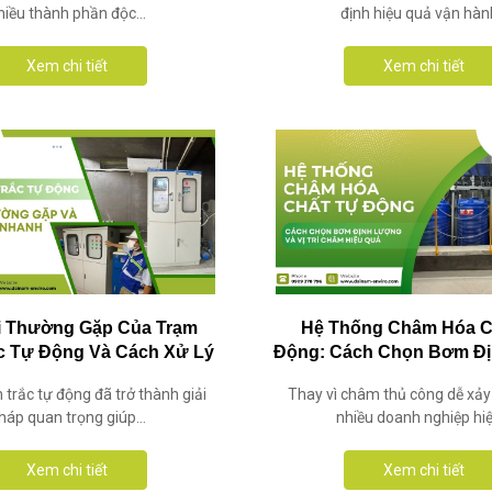
hiều thành phần độc...
định hiệu quả vận hành
Xem chi tiết
Xem chi tiết
i Thường Gặp Của Trạm
Hệ Thống Châm Hóa C
c Tự Động Và Cách Xử Lý
Động: Cách Chọn Bơm Đ
Nhanh
Và Vị Trí Châm Hiệu
trắc tự động đã trở thành giải
Thay vì châm thủ công dễ xảy 
háp quan trọng giúp...
nhiều doanh nghiệp hiện
Xem chi tiết
Xem chi tiết