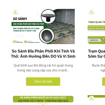
So Sánh Đĩa Phân Phối Khí Tinh Và
Trạm Qua
Thô: Ảnh Hưởng Đến DO Và Vi Sinh
Sớm Sự C
Trong Bể Xử Lý Nước Thải
Quá trình sục khí đóng vai trò quan trọng
Nước thả
trong việc cung cấp oxy cho vi sinh...
ngh
Xem chi tiết