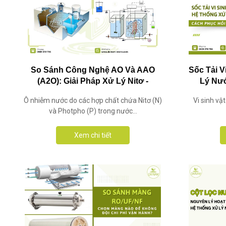
So Sánh Công Nghệ AO Và AAO
Sốc Tải 
(A2O): Giải Pháp Xử Lý Nitơ -
Lý Nướ
Photpho Hiệu Quả
Ô nhiễm nước do các hợp chất chứa Nitơ (N)
Vi sinh vậ
và Photpho (P) trong nước...
Xem chi tiết