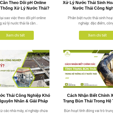
 Cần Theo Dõi pH Online
Xử Lý Nước Thải Sinh Ho
 Thống Xử Lý Nước Thải?
Nước Thải Công Ng
tại sao việc theo dõi pH online
Phân biệt nước thải sinh hoạ
g xử lý nước thải là cần...
nghiệp: đặc điểm, công
Xem chi tiết
Xem chi tiết
ước Thải Công Nghiệp Khó
Cách Nhận Biết Chính 
Nguyên Nhân & Giải Pháp
Trạng Bùn Thải Trong Hệ
Xử Lý Hiệu Quả
Lý Nước Thải
từ các nhà máy, xí nghiệp chứa
Bùn hoạt tính đóng vai trò tru